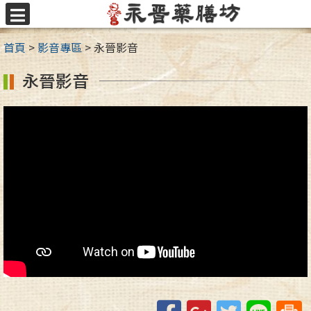
跳
至
選
主
單
首頁
>
影音專區
>
永晉影音
要
內
永晉影音
容
區
Facebook
Google+
Twitter
Line