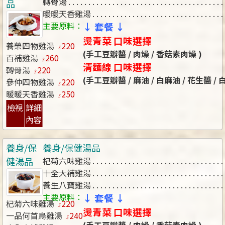
轉骨湯
品
暖暖天香雞湯
主要原料：
↓ 套餐 ↓
燙青菜 口味選擇
養榮四物雞湯
220
(手工豆瓣醬 / 肉燥 / 香菇素肉燥 )
百補雞湯
260
清麵線 口味選擇
轉骨湯
220
(手工豆瓣醬 / 麻油 / 白麻油 / 花生醬 /
參仲四物雞湯
220
暖暖天香雞湯
250
檢視
詳細
內容
養身/保
養身/保健湯品
健湯品
杞菊六味雞湯
十全大補雞湯
養生八寶雞湯
主要原料：
↓ 套餐 ↓
杞菊六味雞湯
220
燙青菜 口味選擇
一品何首烏雞湯
240