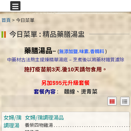
跳
至
選
主
單
首頁
>
今日菜單
要
內
今日菜單 : 精品藥膳湯盅
容
區
藥膳湯品
–
(
無添加鹽.味素.香精料
)
中藥材古法熬主提煉精華湯底 – 烹煮後以將藥材雜質濾除
施打疫苗前
天.後
天請勿食用。
3
10
另加
元升級套餐
$95
套餐內容
:
麵線、燙青菜
女婦/孺
女婦/孺調理湯品
調理湯
養榮四物雞湯