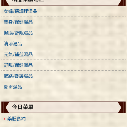
女婦/孺調理湯品
養身/保健湯品
健腦/舒眠湯品
清涼湯品
元氣/補益湯品
舒喉/保健湯品
筋路/養護湯品
開胃湯品
今日菜單
藥膳食補