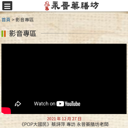
跳
至
選
主
單
首頁
>
影音專區
要
內
影音專區
容
區
2021 年 12 月 27 日
《POP大國民》蔡詩萍 專訪 永晉藥膳坊老闆