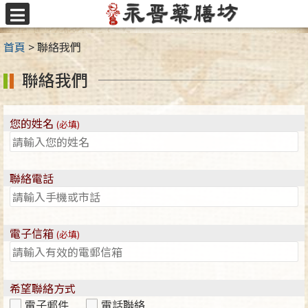
跳
至
選
主
單
首頁
>
聯絡我們
要
內
聯絡我們
容
區
您的姓名
(必填)
請將這個欄位留空。
聯絡電話
電子信箱
(必填)
希望聯絡方式
電子郵件
電話聯絡