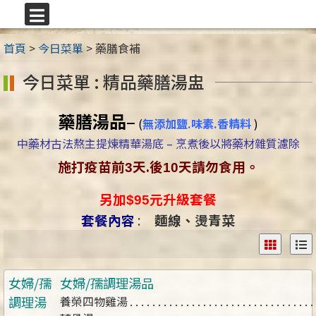
跳
至
選
主
單
首頁
>
今日菜單
>
藥膳食補
要
內
今日菜單 : 精品藥膳湯盅
容
區
藥膳湯品
–
(
無添加鹽.味素.香精料
)
中藥材古法熬主提煉精華湯底 – 烹煮後以將藥材雜質濾除
施打疫苗前
天.後
天請勿食用。
3
10
另加
元升級套餐
$95
套餐內容
:
麵線、燙青菜
女婦/孺
女婦/孺調理湯品
調理湯
養榮四物雞湯