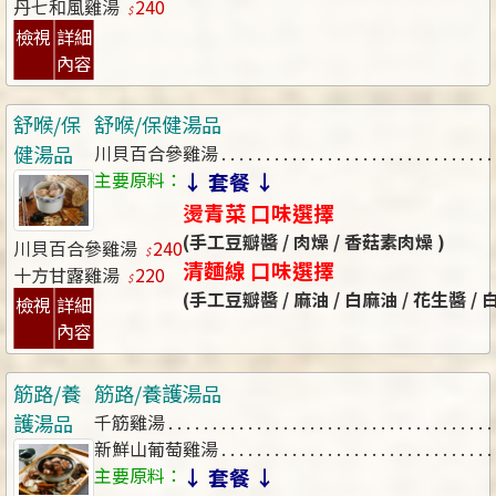
丹七和風雞湯
240
檢視
詳細
內容
舒喉/保
舒喉/保健湯品
健湯品
川貝百合參雞湯
主要原料：
↓ 套餐 ↓
燙青菜 口味選擇
(手工豆瓣醬 / 肉燥 / 香菇素肉燥 )
川貝百合參雞湯
240
清麵線 口味選擇
十方甘露雞湯
220
(手工豆瓣醬 / 麻油 / 白麻油 / 花生醬 /
檢視
詳細
內容
筋路/養
筋路/養護湯品
護湯品
千筋雞湯
新鮮山葡萄雞湯
主要原料：
↓ 套餐 ↓