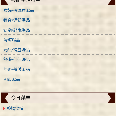
女婦/孺調理湯品
養身/保健湯品
健腦/舒眠湯品
清涼湯品
元氣/補益湯品
舒喉/保健湯品
筋路/養護湯品
開胃湯品
今日菜單
藥膳食補