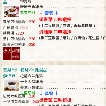
轉骨湯
品
暖暖天香雞湯
主要原料：
↓ 套餐 ↓
燙青菜 口味選擇
養榮四物雞湯
220
(手工豆瓣醬 / 肉燥 / 香菇素肉燥 )
百補雞湯
260
清麵線 口味選擇
轉骨湯
220
(手工豆瓣醬 / 麻油 / 白麻油 / 花生醬 /
參仲四物雞湯
220
暖暖天香雞湯
250
檢視
詳細
內容
養身/保
養身/保健湯品
健湯品
杞菊六味雞湯
十全大補雞湯
養生八寶雞湯
主要原料：
↓ 套餐 ↓
杞菊六味雞湯
220
燙青菜 口味選擇
一品何首烏雞湯
240