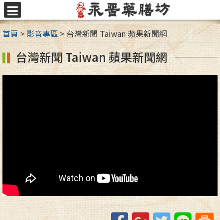
跳
至
選
主
單
首頁
>
影音專區
>
台灣新聞 Taiwan 蘋果新聞網
要
內
台灣新聞 Taiwan 蘋果新聞網
容
區
Facebook
Google+
Twitter
Line