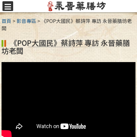
跳
至
選
主
單
首頁
>
影音專區
>
《POP大國民》蔡詩萍 專訪 永晉藥膳坊老
要
闆
內
容
《POP大國民》蔡詩萍 專訪 永晉藥膳
區
坊老闆