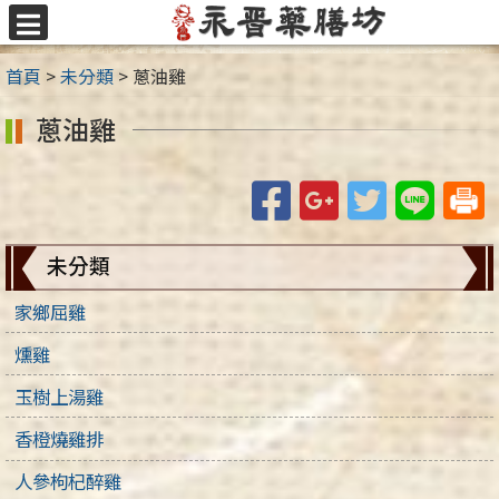
跳
至
選
主
單
首頁
>
未分類
>
蔥油雞
要
內
蔥油雞
容
區
Facebook
Google+
Twitter
Line
未分類
家鄉屈雞
燻雞
玉樹上湯雞
香橙燒雞排
人參枸杞醉雞