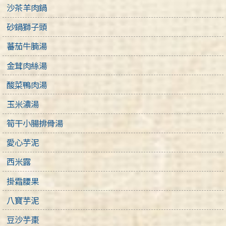
沙茶羊肉鍋
砂鍋獅子頭
蕃茄牛腩湯
金茸肉絲湯
酸菜鴨肉湯
玉米濃湯
筍干小腸排骨湯
愛心芋泥
西米露
掛霜腰果
八寶芋泥
豆沙芋棗