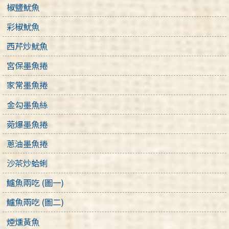
椒鹽魷魚
彩椒魷魚
西芹炒魷魚
宮保墨魚捲
家常墨魚捲
金勾墨魚絲
菀爆墨魚捲
蔥油墨魚捲
沙茶炒蛤蜊
鱸魚兩吃 (圖一)
鱸魚兩吃 (圖二)
煙燻黃魚