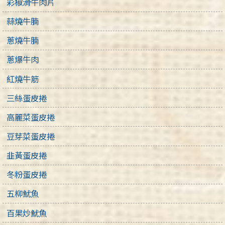
彩椒滑牛肉片
蒜燒牛腩
蔥燒牛腩
蔥爆牛肉
紅燒牛筋
三絲蛋皮捲
高麗菜蛋皮捲
豆芽菜蛋皮捲
韭黃蛋皮捲
冬粉蛋皮捲
五柳魷魚
百果炒魷魚