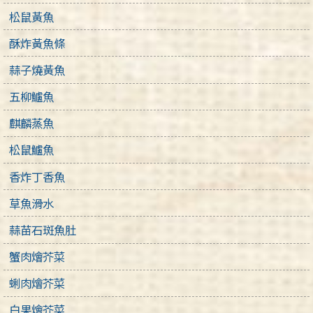
松鼠黃魚
酥炸黃魚條
蒜子燒黃魚
五柳鱸魚
麒麟蒸魚
松鼠鱸魚
香炸丁香魚
草魚滑水
蒜苗石斑魚肚
蟹肉燴芥菜
蜊肉燴芥菜
白果燴芥菜