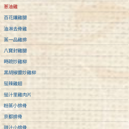
蔥油雞
百花鑲雞腿
油淋去骨雞
蒸一品雞排
八寶封雞腿
時疏炒雞柳
黑胡椒醬炒雞柳
茄辣雞翅
茄汁里雞肉片
粉蒸小排骨
京都排骨
豉汁小排骨