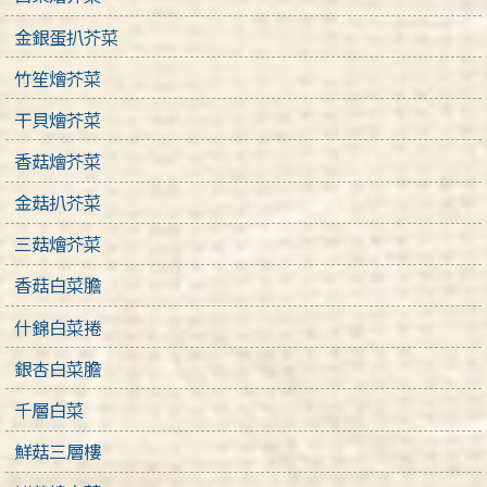
金銀蛋扒芥菜
竹笙燴芥菜
干貝燴芥菜
香菇燴芥菜
金菇扒芥菜
三菇燴芥菜
香菇白菜膽
什錦白菜捲
銀杏白菜膽
千層白菜
鮮菇三層樓