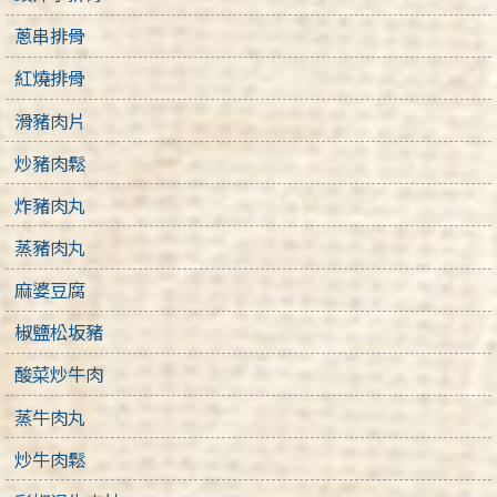
蔥串排骨
紅燒排骨
滑豬肉片
炒豬肉鬆
炸豬肉丸
蒸豬肉丸
麻婆豆腐
椒鹽松坂豬
酸菜炒牛肉
蒸牛肉丸
炒牛肉鬆