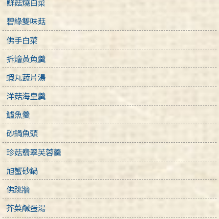
鮮菇燒白菜
碧綠雙味菇
佛手白菜
拆燴黃魚羹
蝦丸蔬片湯
洋菇海皇羹
鱸魚羹
砂鍋魚頭
珍菇翡翠芙蓉羹
旭蟹砂鍋
佛跳牆
芥菜鹹蛋湯