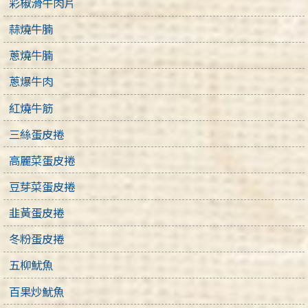
彩椒滑牛肉片
蒜燒牛腩
蔥燒牛腩
蔥爆牛肉
紅燒牛筋
三絲蛋皮捲
高麗菜蛋皮捲
豆芽菜蛋皮捲
韭黃蛋皮捲
冬粉蛋皮捲
五柳魷魚
百果炒魷魚