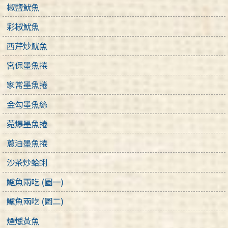
椒鹽魷魚
彩椒魷魚
西芹炒魷魚
宮保墨魚捲
家常墨魚捲
金勾墨魚絲
菀爆墨魚捲
蔥油墨魚捲
沙茶炒蛤蜊
鱸魚兩吃 (圖一)
鱸魚兩吃 (圖二)
煙燻黃魚