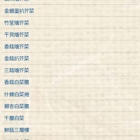
金銀蛋扒芥菜
竹笙燴芥菜
干貝燴芥菜
香菇燴芥菜
金菇扒芥菜
三菇燴芥菜
香菇白菜膽
什錦白菜捲
銀杏白菜膽
千層白菜
鮮菇三層樓