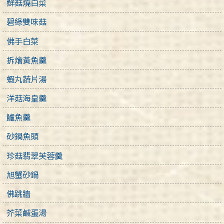
鮮菇燒白菜
碧綠雙味菇
佛手白菜
拆燴黃魚羹
蝦丸蔬片湯
洋菇海皇羹
鱸魚羹
砂鍋魚頭
珍菇翡翠芙蓉羹
旭蟹砂鍋
佛跳牆
芥菜鹹蛋湯