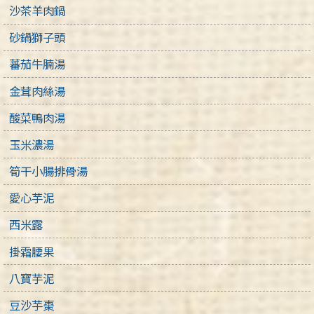
沙茶羊肉鍋
砂鍋獅子頭
蕃茄牛腩湯
金茸肉絲湯
酸菜鴨肉湯
玉米濃湯
筍干小腸排骨湯
愛心芋泥
西米露
掛霜腰果
八寶芋泥
豆沙芋棗