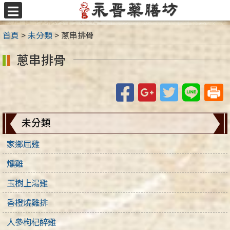
跳
至
選
主
單
首頁
>
未分類
>
蔥串排骨
要
內
蔥串排骨
容
區
Facebook
Google+
Twitter
Line
未分類
家鄉屈雞
燻雞
玉樹上湯雞
香橙燒雞排
人參枸杞醉雞