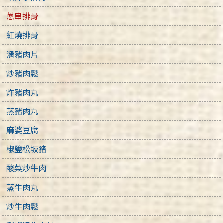
蔥串排骨
紅燒排骨
滑豬肉片
炒豬肉鬆
炸豬肉丸
蒸豬肉丸
麻婆豆腐
椒鹽松坂豬
酸菜炒牛肉
蒸牛肉丸
炒牛肉鬆