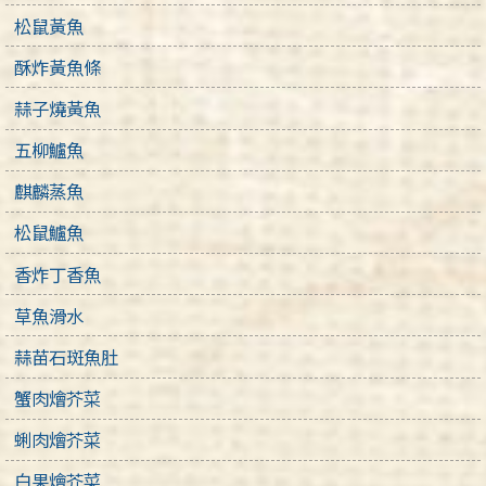
松鼠黃魚
酥炸黃魚條
蒜子燒黃魚
五柳鱸魚
麒麟蒸魚
松鼠鱸魚
香炸丁香魚
草魚滑水
蒜苗石斑魚肚
蟹肉燴芥菜
蜊肉燴芥菜
白果燴芥菜