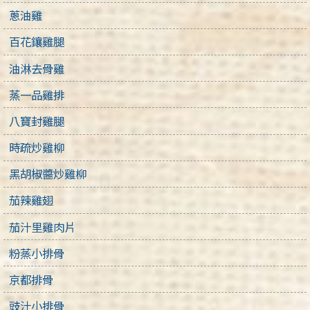
蔥油雞
百花鑲雞腿
油淋去骨雞
蒸一品雞排
八寶封雞腿
時疏炒雞柳
黑胡椒醬炒雞柳
茄辣雞翅
茄汁里雞肉片
粉蒸小排骨
京都排骨
豉汁小排骨