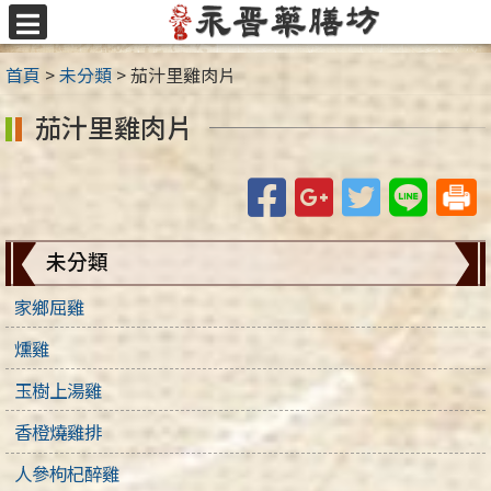
跳
至
選
主
單
首頁
>
未分類
>
茄汁里雞肉片
要
內
茄汁里雞肉片
容
區
Facebook
Google+
Twitter
Line
未分類
家鄉屈雞
燻雞
玉樹上湯雞
香橙燒雞排
人參枸杞醉雞