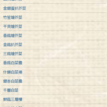
金銀蛋扒芥菜
竹笙燴芥菜
干貝燴芥菜
香菇燴芥菜
金菇扒芥菜
三菇燴芥菜
香菇白菜膽
什錦白菜捲
銀杏白菜膽
千層白菜
鮮菇三層樓