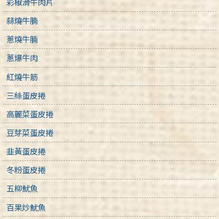
彩椒滑牛肉片
蒜燒牛腩
蔥燒牛腩
蔥爆牛肉
紅燒牛筋
三絲蛋皮捲
高麗菜蛋皮捲
豆芽菜蛋皮捲
韭黃蛋皮捲
冬粉蛋皮捲
五柳魷魚
百果炒魷魚