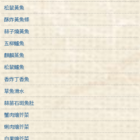
松鼠黃魚
酥炸黃魚條
蒜子燒黃魚
五柳鱸魚
麒麟蒸魚
松鼠鱸魚
香炸丁香魚
草魚滑水
蒜苗石斑魚肚
蟹肉燴芥菜
蜊肉燴芥菜
白果燴芥菜