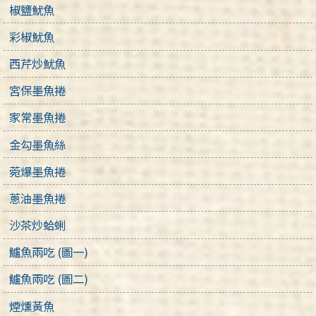
椒鹽魷魚
彩椒魷魚
西芹炒魷魚
宮保墨魚捲
家常墨魚捲
金勾墨魚絲
菀爆墨魚捲
蔥油墨魚捲
沙茶炒蛤蜊
鱸魚兩吃 (圖一)
鱸魚兩吃 (圖二)
煙燻黃魚