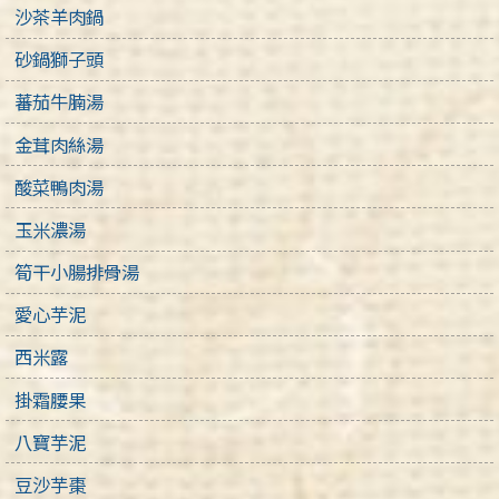
沙茶羊肉鍋
砂鍋獅子頭
蕃茄牛腩湯
金茸肉絲湯
酸菜鴨肉湯
玉米濃湯
筍干小腸排骨湯
愛心芋泥
西米露
掛霜腰果
八寶芋泥
豆沙芋棗