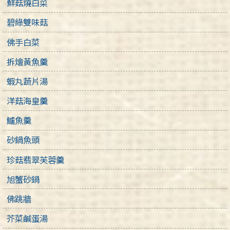
鮮菇燒白菜
碧綠雙味菇
佛手白菜
拆燴黃魚羹
蝦丸蔬片湯
洋菇海皇羹
鱸魚羹
砂鍋魚頭
珍菇翡翠芙蓉羹
旭蟹砂鍋
佛跳牆
芥菜鹹蛋湯