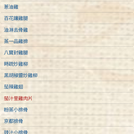
蔥油雞
百花鑲雞腿
油淋去骨雞
蒸一品雞排
八寶封雞腿
時疏炒雞柳
黑胡椒醬炒雞柳
茄辣雞翅
茄汁里雞肉片
粉蒸小排骨
京都排骨
豉汁小排骨