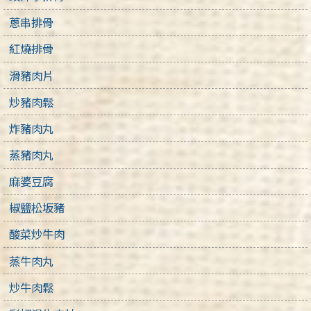
蔥串排骨
紅燒排骨
滑豬肉片
炒豬肉鬆
炸豬肉丸
蒸豬肉丸
麻婆豆腐
椒鹽松坂豬
酸菜炒牛肉
蒸牛肉丸
炒牛肉鬆