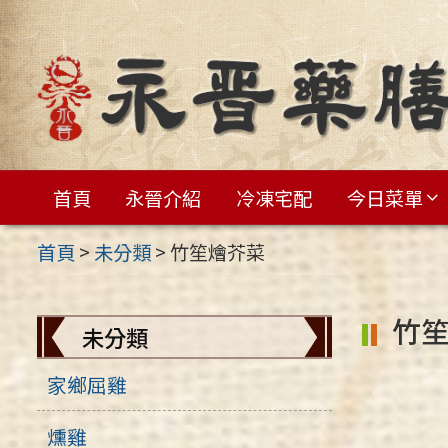
跳
至
主
要
內
容
首頁
永晉介紹
冷凍宅配
今日菜單
區
首頁
>
未分類
>
竹笙燴芥菜
竹
未分類
家鄉屈雞
燻雞