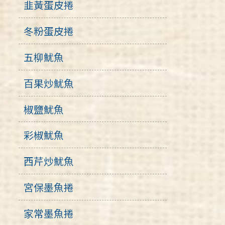
韭黃蛋皮捲
冬粉蛋皮捲
五柳魷魚
百果炒魷魚
椒鹽魷魚
彩椒魷魚
西芹炒魷魚
宮保墨魚捲
家常墨魚捲