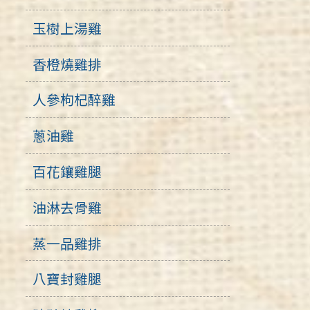
玉樹上湯雞
香橙燒雞排
人參枸杞醉雞
蔥油雞
百花鑲雞腿
油淋去骨雞
蒸一品雞排
八寶封雞腿