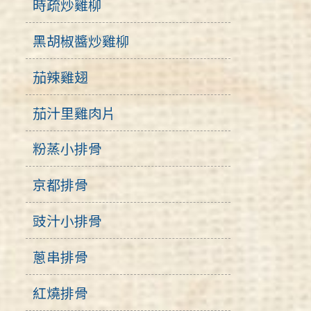
時疏炒雞柳
黑胡椒醬炒雞柳
茄辣雞翅
茄汁里雞肉片
粉蒸小排骨
京都排骨
豉汁小排骨
蔥串排骨
紅燒排骨