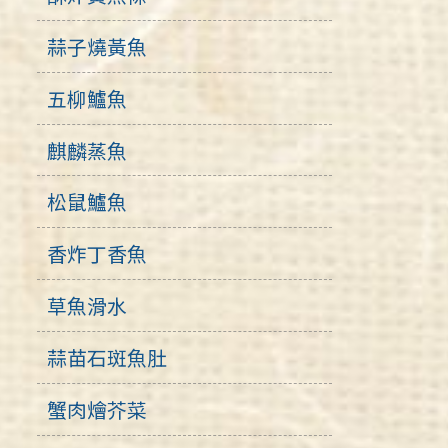
蒜子燒黃魚
五柳鱸魚
麒麟蒸魚
松鼠鱸魚
香炸丁香魚
草魚滑水
蒜苗石斑魚肚
蟹肉燴芥菜