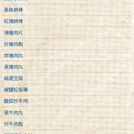
蔥串排骨
紅燒排骨
滑豬肉片
炒豬肉鬆
炸豬肉丸
蒸豬肉丸
麻婆豆腐
椒鹽松坂豬
酸菜炒牛肉
蒸牛肉丸
炒牛肉鬆