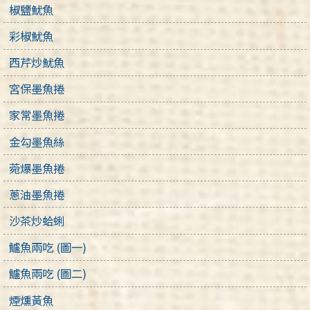
椒鹽魷魚
彩椒魷魚
西芹炒魷魚
宮保墨魚捲
家常墨魚捲
金勾墨魚絲
菀爆墨魚捲
蔥油墨魚捲
沙茶炒蛤蜊
鱸魚兩吃 (圖一)
鱸魚兩吃 (圖二)
煙燻黃魚