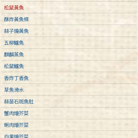
松鼠黃魚
酥炸黃魚條
蒜子燒黃魚
五柳鱸魚
麒麟蒸魚
松鼠鱸魚
香炸丁香魚
草魚滑水
蒜苗石斑魚肚
蟹肉燴芥菜
蜊肉燴芥菜
白果燴芥菜