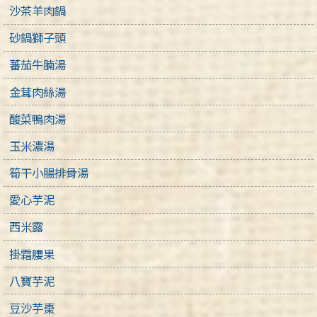
沙茶羊肉鍋
砂鍋獅子頭
蕃茄牛腩湯
金茸肉絲湯
酸菜鴨肉湯
玉米濃湯
筍干小腸排骨湯
愛心芋泥
西米露
掛霜腰果
八寶芋泥
豆沙芋棗