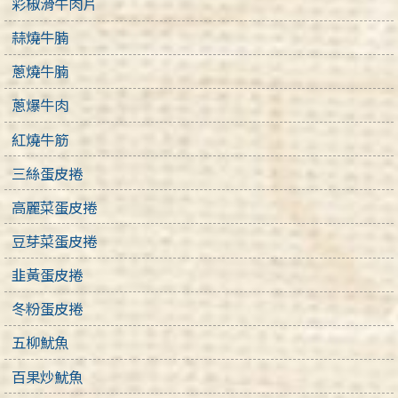
彩椒滑牛肉片
蒜燒牛腩
蔥燒牛腩
蔥爆牛肉
紅燒牛筋
三絲蛋皮捲
高麗菜蛋皮捲
豆芽菜蛋皮捲
韭黃蛋皮捲
冬粉蛋皮捲
五柳魷魚
百果炒魷魚