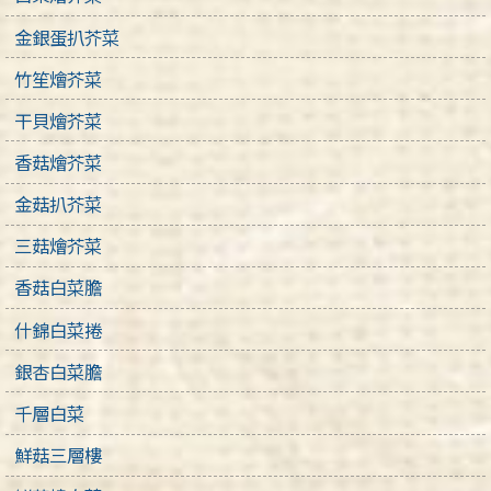
金銀蛋扒芥菜
竹笙燴芥菜
干貝燴芥菜
香菇燴芥菜
金菇扒芥菜
三菇燴芥菜
香菇白菜膽
什錦白菜捲
銀杏白菜膽
千層白菜
鮮菇三層樓