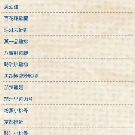
蔥油雞
百花鑲雞腿
油淋去骨雞
蒸一品雞排
八寶封雞腿
時疏炒雞柳
黑胡椒醬炒雞柳
茄辣雞翅
茄汁里雞肉片
粉蒸小排骨
京都排骨
豉汁小排骨