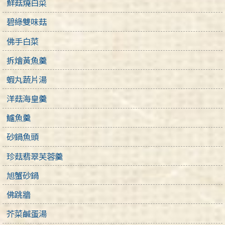
鮮菇燒白菜
碧綠雙味菇
佛手白菜
拆燴黃魚羹
蝦丸蔬片湯
洋菇海皇羹
鱸魚羹
砂鍋魚頭
珍菇翡翠芙蓉羹
旭蟹砂鍋
佛跳牆
芥菜鹹蛋湯