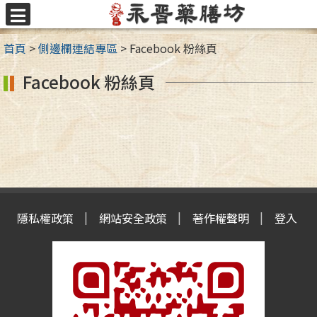
跳
至
選
主
單
首頁
>
側邊欄連結專區
>
Facebook 粉絲頁
要
內
Facebook 粉絲頁
容
區
隱私權政策
網站安全政策
著作權聲明
登入