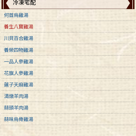
冷凍宅配
何首烏雞湯
養生八寶雞湯
川貝百合雞湯
養榮四物雞湯
一品人參雞湯
花旗人參雞湯
蓮子天麻雞湯
清燉羊肉湯
蒜頭羊肉湯
蒜味烏骨雞湯