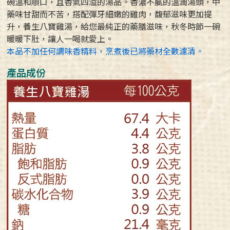
碗溫和順口，且香氣四溢的湯品。香濃不膩的溫潤湯頭，中
藥味甘甜而不苦，搭配彈牙細嫩的雞肉，馥郁滋味更加提
升，養生八寶雞湯，給您最純正的藥膳滋味，秋冬時節一碗
暖暖下肚，讓人一喝就愛上。
本品不加任何調味香精料，烹煮後已將藥材全數濾清。
產品成份