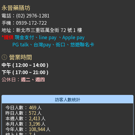
永晉藥膳坊
電話：(02) 2976-1281
手機：0939-172-722
地址：新北市三重區萬全街 72 號 1 樓
*提供
現金支付、line pay 、Apple pay
PG talk、台灣pay、街口、悠遊聯名卡
營業時間
中午 ( 12:00 ~ 14:00 )
下午 ( 17:00 ~ 21:00 )
公休日：
週二、週四
訪客人數統計
今日人數：
469
人
昨日人數：
572
人
本週人數：
2,413
人
本月人數：
3,196
人
今年人數：
108,944
人
線上人數：
7
人