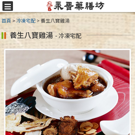
跳
至
選
主
單
首頁
>
冷凍宅配
>
養生八寶雞湯
要
內
養生八寶雞湯
- 冷凍宅配
容
區