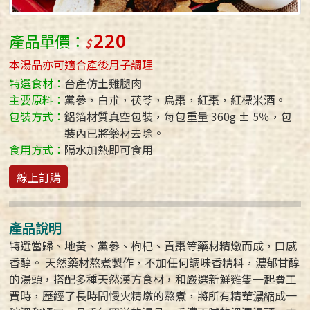
220
產品單價：
本湯品亦可適合產後月子調理
特選食材：
台產仿土雞腿肉
主要原料：
黨參，白朮，茯苓，烏棗，紅棗，紅標米酒。
包裝方式：
鋁箔材質真空包裝，每包重量 360g ± 5％，包
裝內已將藥材去除。
食用方式：
隔水加熱即可食用
線上訂購
產品說明
特選當歸、地黃、黨參、枸杞、貢棗等藥材精燉而成，口感
香醇。 天然藥材熬煮製作，不加任何調味香精料，濃郁甘醇
的湯頭，搭配多種天然漢方食材，和嚴選新鮮雞隻一起費工
費時，歷經了長時間慢火精燉的熬煮，將所有精華濃縮成一