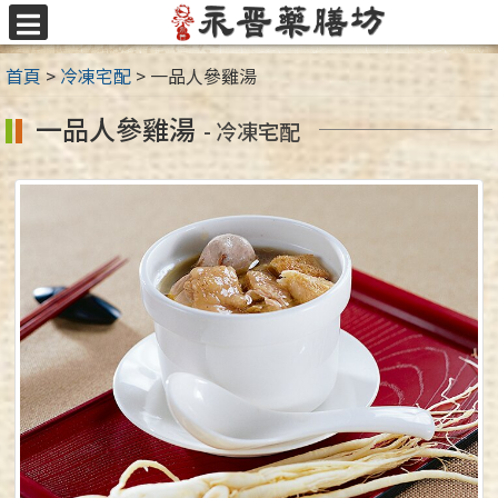
跳
至
選
主
單
首頁
>
冷凍宅配
>
一品人參雞湯
要
內
一品人參雞湯
- 冷凍宅配
容
區