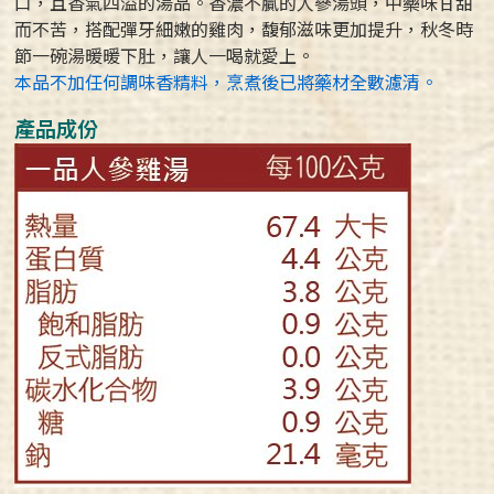
口，且香氣四溢的湯品。香濃不膩的人蔘湯頭，中藥味甘甜
而不苦，搭配彈牙細嫩的雞肉，馥郁滋味更加提升，秋冬時
節一碗湯暖暖下肚，讓人一喝就愛上。
本品不加任何調味香精料，烹煮後已將藥材全數濾清。
產品成份