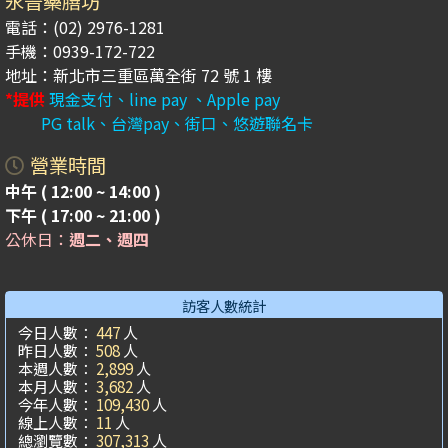
永晉藥膳坊
電話：(02) 2976-1281
手機：0939-172-722
地址：新北市三重區萬全街 72 號 1 樓
*提供
現金支付、line pay 、Apple pay
PG talk、台灣pay、街口、悠遊聯名卡
營業時間
中午 ( 12:00 ~ 14:00 )
下午 ( 17:00 ~ 21:00 )
公休日：
週二、週四
訪客人數統計
今日人數：
447
人
昨日人數：
508
人
本週人數：
2,899
人
本月人數：
3,682
人
今年人數：
109,430
人
線上人數：
11
人
總瀏覽數：
307,313
人