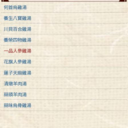
何首烏雞湯
養生八寶雞湯
川貝百合雞湯
養榮四物雞湯
一品人參雞湯
花旗人參雞湯
蓮子天麻雞湯
清燉羊肉湯
蒜頭羊肉湯
蒜味烏骨雞湯