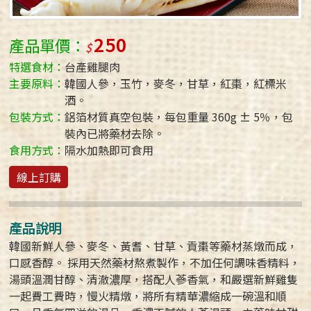
250
產品單價：
特選食材：
台產雞腿肉
主要原料：
韓國人參，玉竹，麥冬，甘草，紅棗，紅標米
酒。
包裝方式：
鋁箔材質真空包裝，每包重量 360g ± 5％，包
裝內已將藥材去除。
食用方式：
隔水加熱即可食用
線上訂購
產品說明
韓國新鮮人參、麥冬、黃耆、甘草、貢棗等藥材蒸燉而成，
口感香醇。 採用天然藥材熬煮製作，不加任何調味香精料，
湯頭溫潤甘醇、清澈濃厚，搭配人蔘香氣，和嚴選新鮮雞隻
一起費工費時，慢火精燉，將所有精華濃縮成一碗溫和順