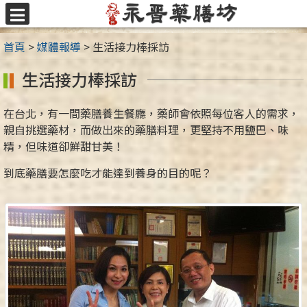
跳
至
選
主
單
首頁
>
媒體報導
>
生活接力棒採訪
要
內
生活接力棒採訪
容
區
在台北，有一間藥膳養生餐廳，藥師會依照每位客人的需求，
親自挑選藥材，而做出來的藥膳料理，更堅持不用鹽巴、味
精，但味道卻鮮甜甘美！
到底藥膳要怎麼吃才能達到養身的目的呢？