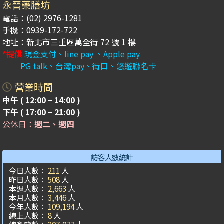
永晉藥膳坊
電話：(02) 2976-1281
手機：0939-172-722
地址：新北市三重區萬全街 72 號 1 樓
*提供
現金支付、line pay 、Apple pay
PG talk、台灣pay、街口、悠遊聯名卡
營業時間
中午 ( 12:00 ~ 14:00 )
下午 ( 17:00 ~ 21:00 )
公休日：
週二、週四
訪客人數統計
今日人數：
211
人
昨日人數：
508
人
本週人數：
2,663
人
本月人數：
3,446
人
今年人數：
109,194
人
線上人數：
8
人