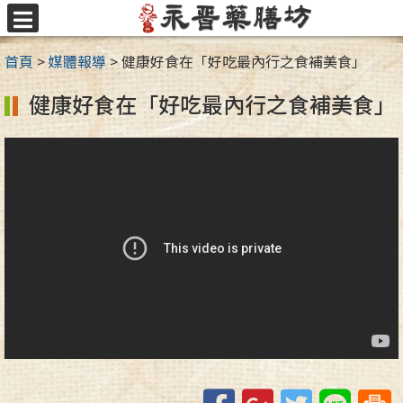
跳
至
選
主
單
首頁
>
媒體報導
>
健康好食在「好吃最內行之食補美食」
要
內
健康好食在「好吃最內行之食補美食」
容
區
Facebook
Google+
Twitter
Line