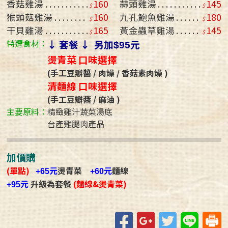
香菇雞湯
160
蒜頭雞湯
145
猴頭菇雞湯
160
九孔鮑魚雞湯
180
干貝雞湯
165
黃金蟲草雞湯
145
特選食材：
↓ 套餐 ↓ 另加
元
$95
燙青菜 口味選擇
(手工豆瓣醬 / 肉燥 / 香菇素肉燥 )
清麵線 口味選擇
(手工豆瓣醬 / 麻油 )
主要原料：
精緻雞汁蔬菜湯底
台產雞腿肉產品
加價購
(單點)
元
燙青菜
元
麵線
+65
+60
元
升級為套餐
(麵線&燙青菜)
+95
Facebook
Google+
Twitter
Line