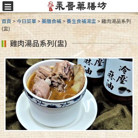
跳
至
選
主
單
首頁
>
今日菜單
>
藥膳食補
>
養生食補湯盅
>
雞肉湯品系列
要
(盅)
內
容
雞肉湯品系列(盅)
區