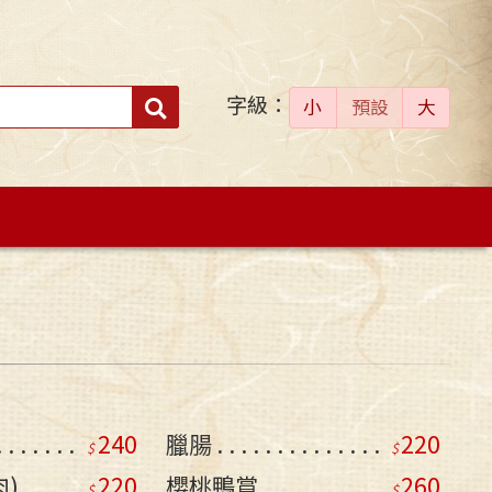
字級：
送出
小
預設
大
搜
尋：
240
臘腸
220
)
220
櫻桃鴨賞
260