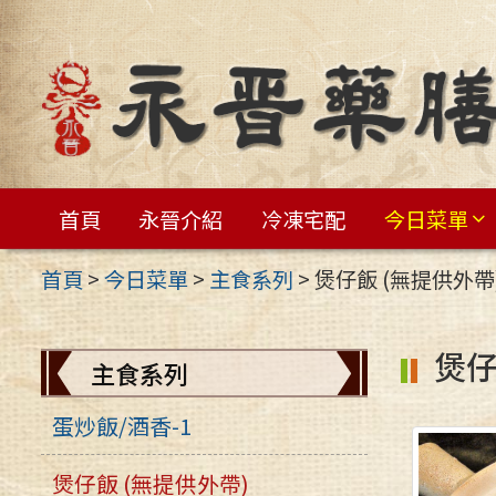
跳
至
主
要
內
容
首頁
永晉介紹
冷凍宅配
今日菜單
區
首頁
>
今日菜單
>
主食系列
>
煲仔飯 (無提供外帶
煲仔
主食系列
蛋炒飯/酒香-1
煲仔飯 (無提供外帶)