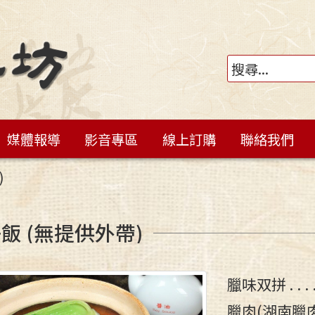
媒體報導
影音專區
線上訂購
聯絡我們
)
飯 (無提供外帶)
臘味双拼
臘肉(湖南臘肉