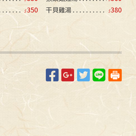
350
干貝雞湯
380
Facebook
Google+
Twitter
Line