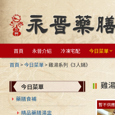
跳
至
主
要
內
容
首頁
永晉介紹
冷凍宅配
今日菜單
區
首頁
>
今日菜單
>
雞湯系列《3人鍋》
雞湯
今日菜單
藥膳食補
暫不供
精品藥膳湯盅