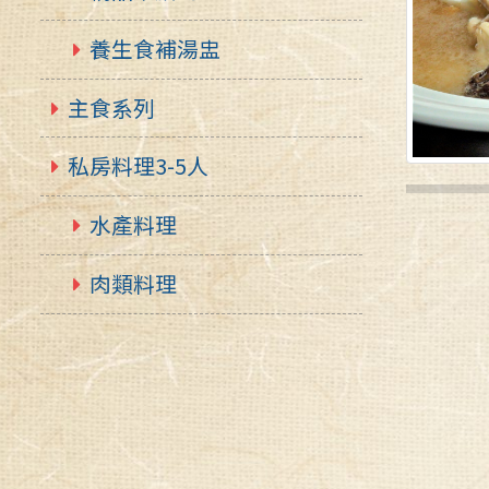
養生食補湯盅
主食系列
私房料理3-5人
水產料理
肉類料理