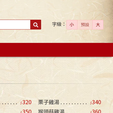
字級：
送出
小
預設
大
搜
尋：
320
栗子雞湯
340
350
猴頭菇雞湯
360