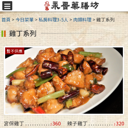
跳
至
選
主
單
首頁
>
今日菜單
>
私房料理3-5人
>
肉類料理
>
雞丁系列
要
內
雞丁系列
容
區
暫不供應
宮保雞丁
360
辣子雞丁
320