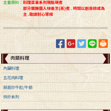
主要原料：
料理菜單系列現點現煮
部分需醃醬入味後烹(蒸)煮 . 時間以廚房排成為
主 .敬請耐心等候
Facebook
Google+
Twitter
Line
肉類料理
內臟料理
五花肉料理
蒜苗炒牛肚/牛筋
快炒系列