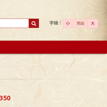
字級：
送出
小
預設
大
搜
尋：
350