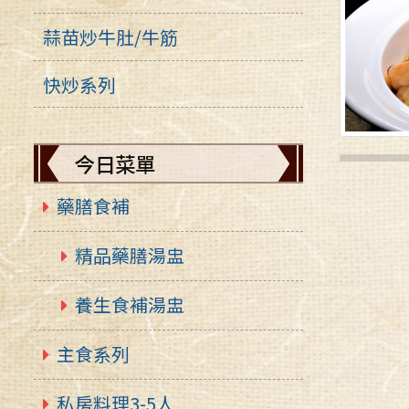
蒜苗炒牛肚/牛筋
快炒系列
今日菜單
藥膳食補
精品藥膳湯盅
養生食補湯盅
主食系列
私房料理3-5人