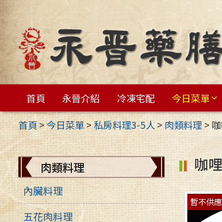
跳
至
主
要
內
容
首頁
永晉介紹
冷凍宅配
今日菜單
區
首頁
>
今日菜單
>
私房料理3-5人
>
肉類料理
>
咖
咖
肉類料理
內臟料理
暫不供
五花肉料理