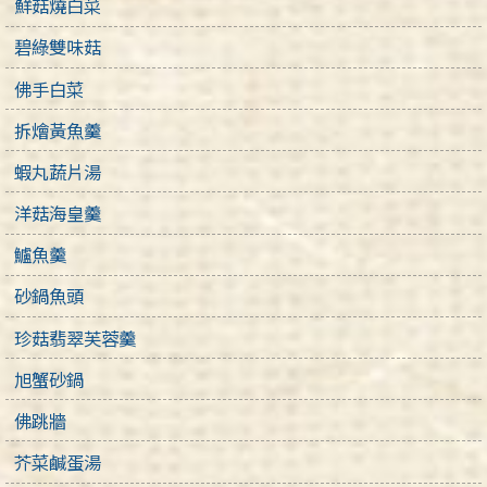
鮮菇燒白菜
碧綠雙味菇
佛手白菜
拆燴黃魚羹
蝦丸蔬片湯
洋菇海皇羹
鱸魚羹
砂鍋魚頭
珍菇翡翠芙蓉羹
旭蟹砂鍋
佛跳牆
芥菜鹹蛋湯