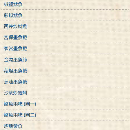
椒鹽魷魚
彩椒魷魚
西芹炒魷魚
宮保墨魚捲
家常墨魚捲
金勾墨魚絲
菀爆墨魚捲
蔥油墨魚捲
沙茶炒蛤蜊
鱸魚兩吃 (圖一)
鱸魚兩吃 (圖二)
煙燻黃魚