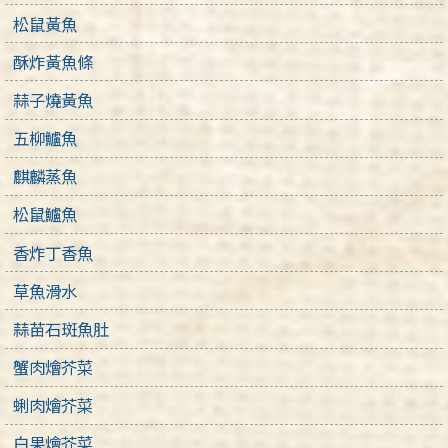
松鼠黃魚
酥炸黃魚條
蒜子燒黃魚
五柳鱸魚
麒麟蒸魚
松鼠鱸魚
香炸丁香魚
草魚滑水
蒜苗石斑魚肚
蟹肉燴芥菜
蜊肉燴芥菜
白果燴芥菜