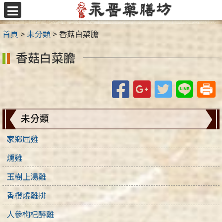
跳
至
選
主
單
首頁
>
未分類
>
香菇白菜膽
要
內
香菇白菜膽
容
區
Facebook
Google+
Twitter
Line
未分類
家鄉屈雞
燻雞
玉樹上湯雞
香橙燒雞排
人參枸杞醉雞