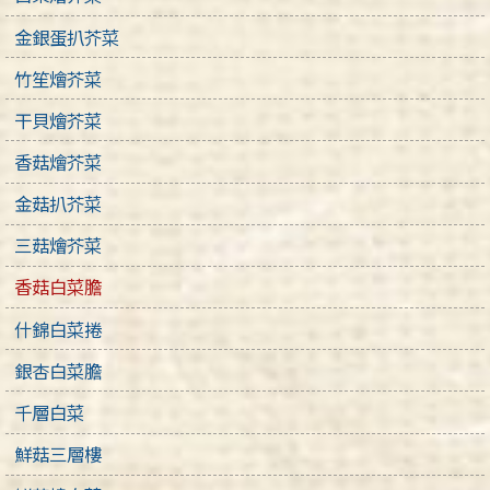
金銀蛋扒芥菜
竹笙燴芥菜
干貝燴芥菜
香菇燴芥菜
金菇扒芥菜
三菇燴芥菜
香菇白菜膽
什錦白菜捲
銀杏白菜膽
千層白菜
鮮菇三層樓