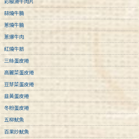
彩椒滑牛肉片
蒜燒牛腩
蔥燒牛腩
蔥爆牛肉
紅燒牛筋
三絲蛋皮捲
高麗菜蛋皮捲
豆芽菜蛋皮捲
韭黃蛋皮捲
冬粉蛋皮捲
五柳魷魚
百果炒魷魚