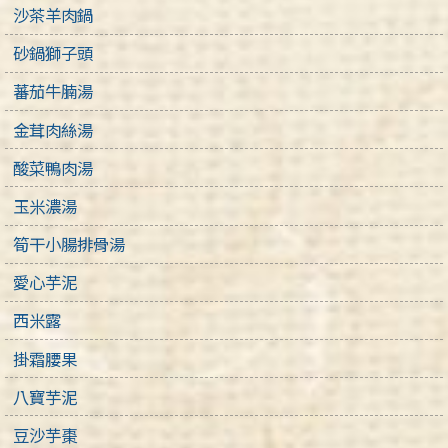
沙茶羊肉鍋
砂鍋獅子頭
蕃茄牛腩湯
金茸肉絲湯
酸菜鴨肉湯
玉米濃湯
筍干小腸排骨湯
愛心芋泥
西米露
掛霜腰果
八寶芋泥
豆沙芋棗