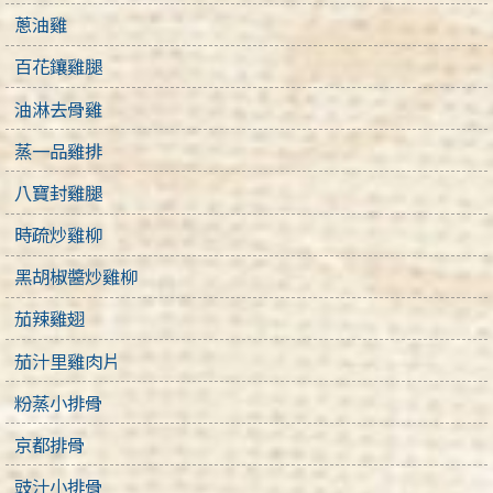
蔥油雞
百花鑲雞腿
油淋去骨雞
蒸一品雞排
八寶封雞腿
時疏炒雞柳
黑胡椒醬炒雞柳
茄辣雞翅
茄汁里雞肉片
粉蒸小排骨
京都排骨
豉汁小排骨