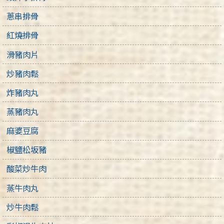
蔥串排骨
紅燒排骨
滑豬肉片
炒豬肉鬆
炸豬肉丸
蒸豬肉丸
麻婆豆腐
椒鹽松坂豬
酸菜炒牛肉
蒸牛肉丸
炒牛肉鬆