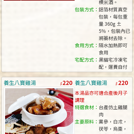
標米酒。
包裝方式：
鋁箔材質真空
包裝，每包重
量 360g ±
5％，包裝內已
將藥材去除。
食用方式：
隔水加熱即可
食用
宅配方式：
黑貓宅冷凍宅
配，運費自付
220
220
養生八寶雞湯
養生八寶雞湯
本湯品亦可適合產後月子
調理
特選食材：
台產仿土雞腿
肉
主要原料：
黨參，白朮，
茯苓，烏棗，