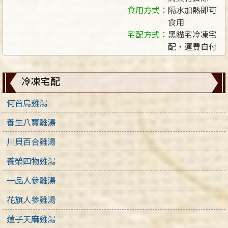
食用方式：
隔水加熱即可
食用
宅配方式：
黑貓宅冷凍宅
配，運費自付
冷凍宅配
何首烏雞湯
養生八寶雞湯
川貝百合雞湯
養榮四物雞湯
一品人參雞湯
花旗人參雞湯
蓮子天麻雞湯