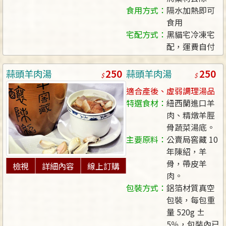
食用方式：
隔水加熱即可
食用
宅配方式：
黑貓宅冷凍宅
配，運費自付
250
250
蒜頭羊肉湯
蒜頭羊肉湯
適合產後、虛弱調理湯品
特選食材：
紐西蘭進口羊
肉、精燉羊脛
骨蔬菜湯底。
主要原料：
公賣局窖藏 10
年陳紹，羊
骨，帶皮羊
檢視
詳細內容
線上訂購
肉。
包裝方式：
鋁箔材質真空
包裝，每包重
量 520g ±
5％，包裝內已