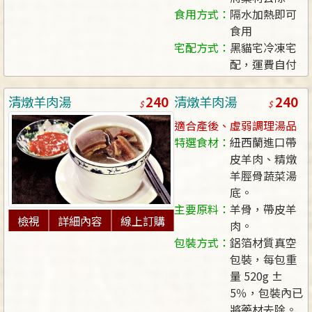
食用方式：
隔水加熱即可
食用
宅配方式：
黑貓宅冷凍宅
配，運費自付
240
240
清燉羊肉湯
清燉羊肉湯
適合產後、虛弱調理湯品
特選食材：
紐西蘭進口帶
皮羊肉、精燉
羊脛骨蔬菜湯
底。
主要原料：
羊骨，帶皮羊
檢視
詳細內容
線上訂購
肉。
包裝方式：
鋁箔材質真空
包裝，每包重
量 520g ±
5％，包裝內已
將藥材去除。