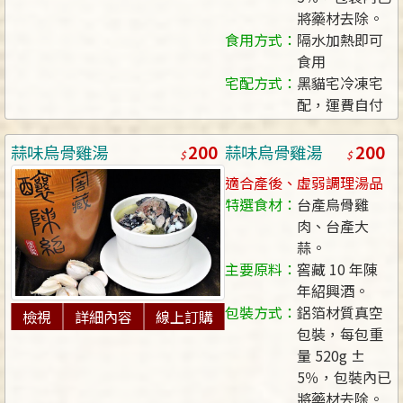
將藥材去除。
食用方式：
隔水加熱即可
食用
宅配方式：
黑貓宅冷凍宅
配，運費自付
200
200
蒜味烏骨雞湯
蒜味烏骨雞湯
適合產後、虛弱調理湯品
特選食材：
台產烏骨雞
肉、台產大
蒜。
主要原料：
窖藏 10 年陳
年紹興酒。
包裝方式：
鋁箔材質真空
檢視
詳細內容
線上訂購
包裝，每包重
量 520g ±
5％，包裝內已
將藥材去除。