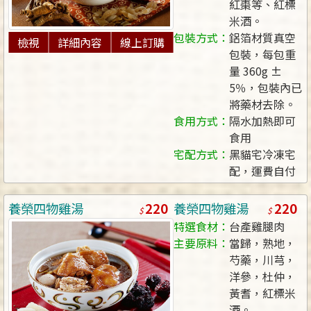
紅棗等、紅標
米酒。
包裝方式：
鋁箔材質真空
檢視
詳細內容
線上訂購
包裝，每包重
量 360g ±
5％，包裝內已
將藥材去除。
食用方式：
隔水加熱即可
食用
宅配方式：
黑貓宅冷凍宅
配，運費自付
220
220
養榮四物雞湯
養榮四物雞湯
特選食材：
台產雞腿肉
主要原料：
當歸，熟地，
芍藥，川芎，
洋參，杜仲，
黃耆，紅標米
酒。