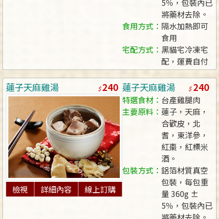
5％，包裝內已
將藥材去除。
食用方式：
隔水加熱即可
食用
宅配方式：
黑貓宅冷凍宅
配，運費自付
240
240
蓮子天麻雞湯
蓮子天麻雞湯
特選食材：
台產雞腿肉
主要原料：
蓮子，天麻，
合歡皮，北
耆，東洋參，
紅棗，紅標米
酒。
包裝方式：
鋁箔材質真空
包裝，每包重
檢視
詳細內容
線上訂購
量 360g ±
5％，包裝內已
將藥材去除。