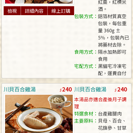
紅棗，紅標米
酒。
檢視
詳細內容
線上訂購
包裝方式：
鋁箔材質真空
包裝，每包重
量 360g ±
5％，包裝內已
將藥材去除。
食用方式：
隔水加熱即可
食用
宅配方式：
黑貓宅冷凍宅
配，運費自付
240
240
川貝百合雞湯
川貝百合雞湯
本湯品亦適合產後月子調
理
特選食材：
台產雞腿肉
主要原料：
貝母、百合、
花旗參、甘草