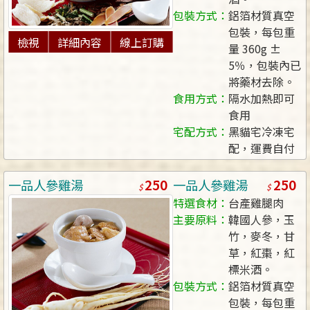
包裝方式：
鋁箔材質真空
包裝，每包重
檢視
詳細內容
線上訂購
量 360g ±
5％，包裝內已
將藥材去除。
食用方式：
隔水加熱即可
食用
宅配方式：
黑貓宅冷凍宅
配，運費自付
250
250
一品人參雞湯
一品人參雞湯
特選食材：
台產雞腿肉
主要原料：
韓國人參，玉
竹，麥冬，甘
草，紅棗，紅
標米酒。
包裝方式：
鋁箔材質真空
包裝，每包重