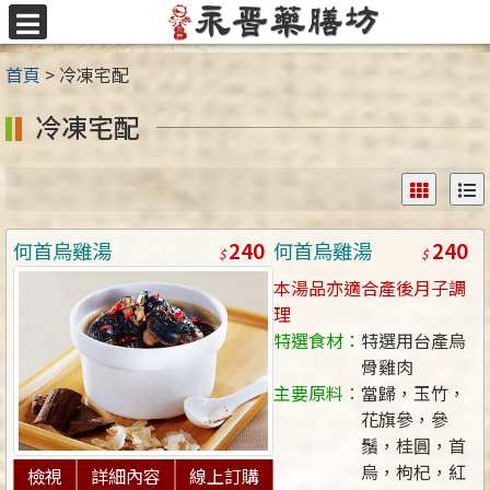
跳
至
選
主
單
首頁
>
冷凍宅配
要
內
冷凍宅配
容
區
240
240
何首烏雞湯
何首烏雞湯
本湯品亦適合產後月子調
理
特選食材：
特選用台產烏
骨雞肉
主要原料：
當歸，玉竹，
花旗參，參
鬚，桂圓，首
烏，枸杞，紅
檢視
詳細內容
線上訂購