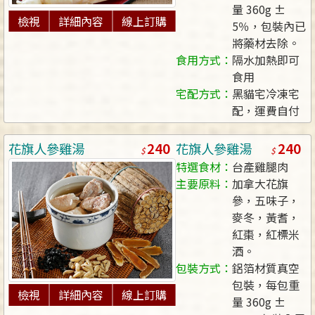
量 360g ±
檢視
詳細內容
線上訂購
5％，包裝內已
將藥材去除。
食用方式：
隔水加熱即可
食用
宅配方式：
黑貓宅冷凍宅
配，運費自付
240
240
花旗人參雞湯
花旗人參雞湯
特選食材：
台產雞腿肉
主要原料：
加拿大花旗
參，五味子，
麥冬，黃耆，
紅棗，紅標米
酒。
包裝方式：
鋁箔材質真空
包裝，每包重
檢視
詳細內容
線上訂購
量 360g ±