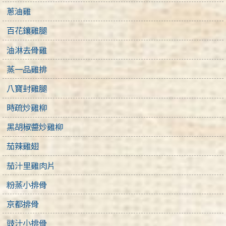
蔥油雞
百花鑲雞腿
油淋去骨雞
蒸一品雞排
八寶封雞腿
時疏炒雞柳
黑胡椒醬炒雞柳
茄辣雞翅
茄汁里雞肉片
粉蒸小排骨
京都排骨
豉汁小排骨