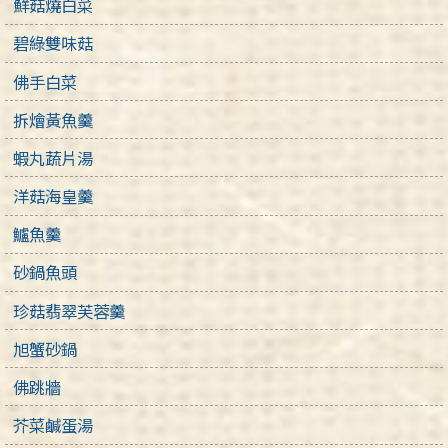
鮮菇燒白菜
碧綠雙味菇
佛手白菜
拆燴黃魚羹
蝦丸蔬片湯
洋菇海皇羹
鱸魚羹
砂鍋魚頭
珍菇翡翠芙蓉羹
旭蟹砂鍋
佛跳牆
芥菜鹹蛋湯