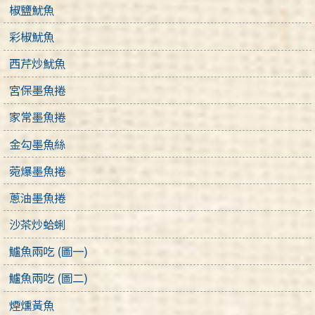
椒鹽魷魚
彩椒魷魚
西芹炒魷魚
宮保墨魚捲
家常墨魚捲
金勾墨魚絲
菀爆墨魚捲
蔥油墨魚捲
沙茶炒蛤蜊
鱸魚兩吃 (圖一)
鱸魚兩吃 (圖二)
煙燻黃魚