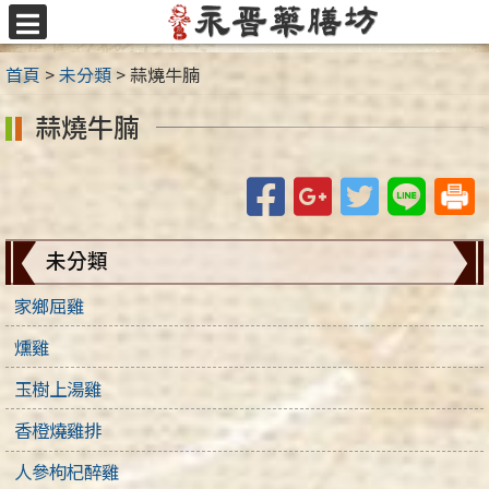
跳
至
選
主
單
首頁
>
未分類
>
蒜燒牛腩
要
內
蒜燒牛腩
容
區
Facebook
Google+
Twitter
Line
未分類
家鄉屈雞
燻雞
玉樹上湯雞
香橙燒雞排
人參枸杞醉雞