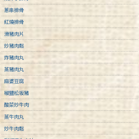
蔥串排骨
紅燒排骨
滑豬肉片
炒豬肉鬆
炸豬肉丸
蒸豬肉丸
麻婆豆腐
椒鹽松坂豬
酸菜炒牛肉
蒸牛肉丸
炒牛肉鬆