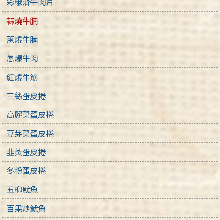
彩椒滑牛肉片
蒜燒牛腩
蔥燒牛腩
蔥爆牛肉
紅燒牛筋
三絲蛋皮捲
高麗菜蛋皮捲
豆芽菜蛋皮捲
韭黃蛋皮捲
冬粉蛋皮捲
五柳魷魚
百果炒魷魚