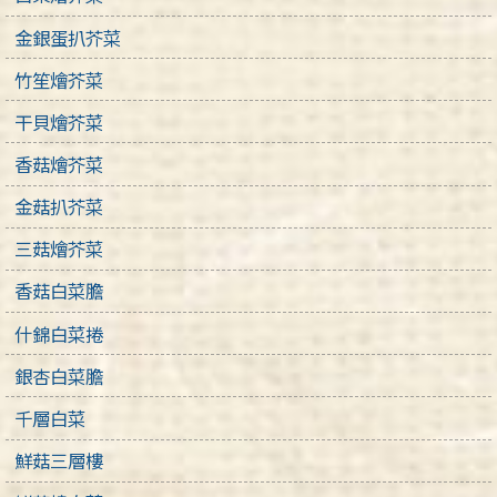
金銀蛋扒芥菜
竹笙燴芥菜
干貝燴芥菜
香菇燴芥菜
金菇扒芥菜
三菇燴芥菜
香菇白菜膽
什錦白菜捲
銀杏白菜膽
千層白菜
鮮菇三層樓