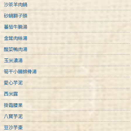
沙茶羊肉鍋
砂鍋獅子頭
蕃茄牛腩湯
金茸肉絲湯
酸菜鴨肉湯
玉米濃湯
筍干小腸排骨湯
愛心芋泥
西米露
掛霜腰果
八寶芋泥
豆沙芋棗