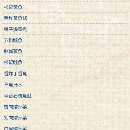
松鼠黃魚
酥炸黃魚條
蒜子燒黃魚
五柳鱸魚
麒麟蒸魚
松鼠鱸魚
香炸丁香魚
草魚滑水
蒜苗石斑魚肚
蟹肉燴芥菜
蜊肉燴芥菜
白果燴芥菜