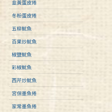
韭黃蛋皮捲
冬粉蛋皮捲
五柳魷魚
百果炒魷魚
椒鹽魷魚
彩椒魷魚
西芹炒魷魚
宮保墨魚捲
家常墨魚捲