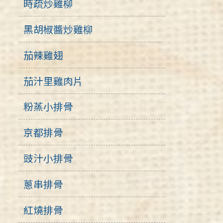
時疏炒雞柳
黑胡椒醬炒雞柳
茄辣雞翅
茄汁里雞肉片
粉蒸小排骨
京都排骨
豉汁小排骨
蔥串排骨
紅燒排骨