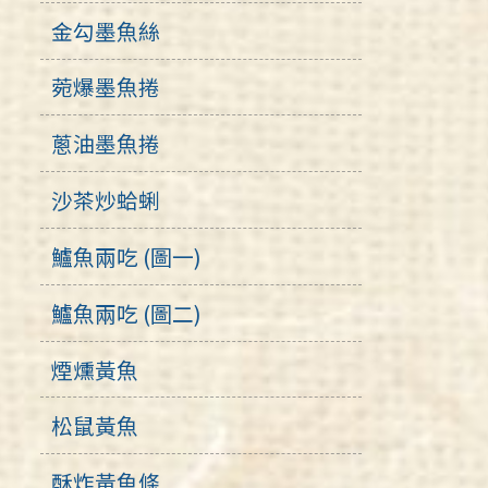
金勾墨魚絲
菀爆墨魚捲
蔥油墨魚捲
沙茶炒蛤蜊
鱸魚兩吃 (圖一)
鱸魚兩吃 (圖二)
煙燻黃魚
松鼠黃魚
酥炸黃魚條