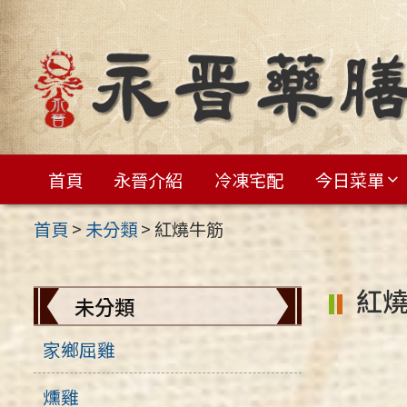
跳
至
主
要
內
容
首頁
永晉介紹
冷凍宅配
今日菜單
區
首頁
>
未分類
>
紅燒牛筋
紅
未分類
家鄉屈雞
燻雞