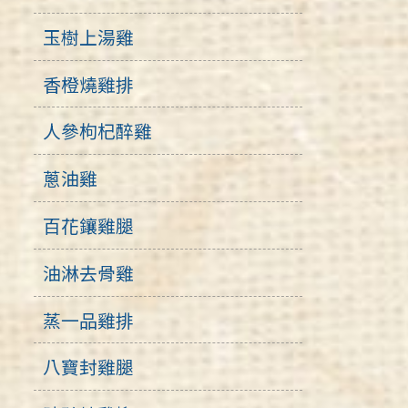
玉樹上湯雞
香橙燒雞排
人參枸杞醉雞
蔥油雞
百花鑲雞腿
油淋去骨雞
蒸一品雞排
八寶封雞腿