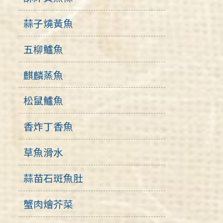
蒜子燒黃魚
五柳鱸魚
麒麟蒸魚
松鼠鱸魚
香炸丁香魚
草魚滑水
蒜苗石斑魚肚
蟹肉燴芥菜