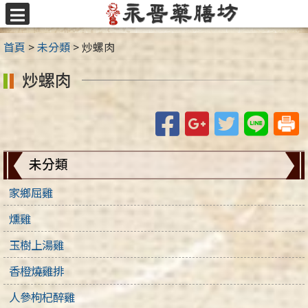
跳
至
選
主
單
首頁
>
未分類
>
炒螺肉
要
內
炒螺肉
容
區
Facebook
Google+
Twitter
Line
未分類
家鄉屈雞
燻雞
玉樹上湯雞
香橙燒雞排
人參枸杞醉雞