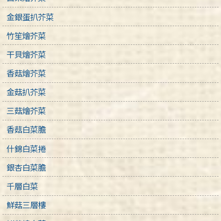
金銀蛋扒芥菜
竹笙燴芥菜
干貝燴芥菜
香菇燴芥菜
金菇扒芥菜
三菇燴芥菜
香菇白菜膽
什錦白菜捲
銀杏白菜膽
千層白菜
鮮菇三層樓