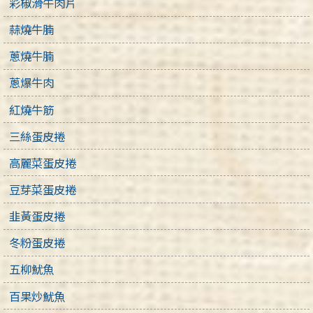
彩椒滑牛肉片
蒜燒牛腩
蔥燒牛腩
蔥爆牛肉
紅燒牛筋
三絲蛋皮捲
高麗菜蛋皮捲
豆芽菜蛋皮捲
韭黃蛋皮捲
冬粉蛋皮捲
五柳魷魚
百果炒魷魚