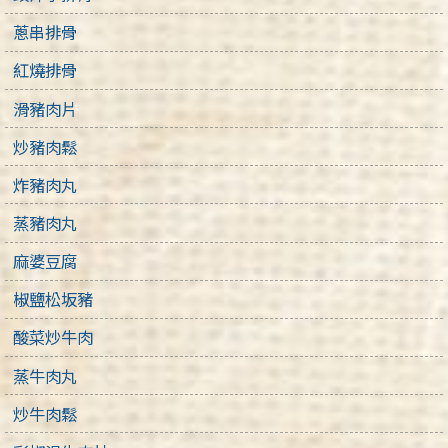
蔥串排骨
紅燒排骨
滑豬肉片
炒豬肉鬆
炸豬肉丸
蒸豬肉丸
麻婆豆腐
椒鹽松坂豬
酸菜炒牛肉
蒸牛肉丸
炒牛肉鬆