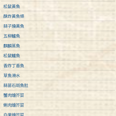
松鼠黃魚
酥炸黃魚條
蒜子燒黃魚
五柳鱸魚
麒麟蒸魚
松鼠鱸魚
香炸丁香魚
草魚滑水
蒜苗石斑魚肚
蟹肉燴芥菜
蜊肉燴芥菜
白果燴芥菜