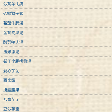
沙茶羊肉鍋
砂鍋獅子頭
蕃茄牛腩湯
金茸肉絲湯
酸菜鴨肉湯
玉米濃湯
筍干小腸排骨湯
愛心芋泥
西米露
掛霜腰果
八寶芋泥
豆沙芋棗