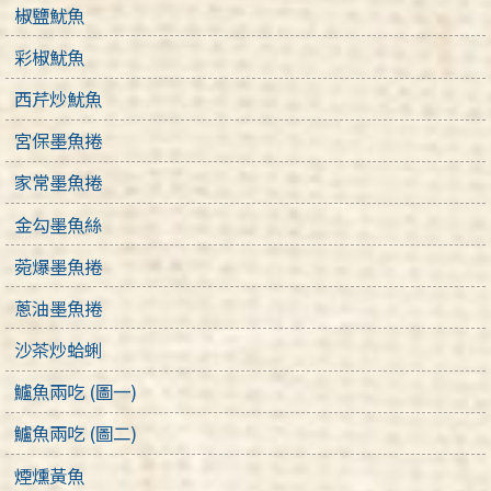
椒鹽魷魚
彩椒魷魚
西芹炒魷魚
宮保墨魚捲
家常墨魚捲
金勾墨魚絲
菀爆墨魚捲
蔥油墨魚捲
沙茶炒蛤蜊
鱸魚兩吃 (圖一)
鱸魚兩吃 (圖二)
煙燻黃魚