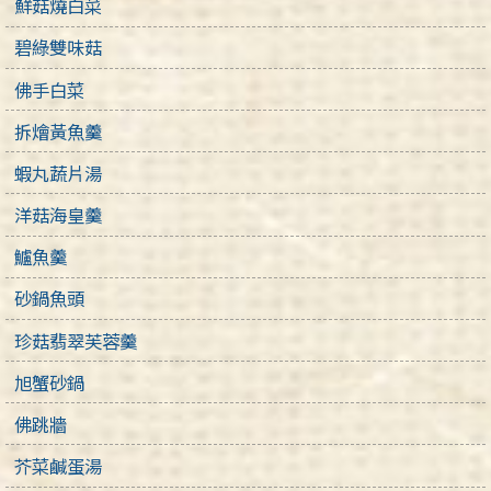
鮮菇燒白菜
碧綠雙味菇
佛手白菜
拆燴黃魚羹
蝦丸蔬片湯
洋菇海皇羹
鱸魚羹
砂鍋魚頭
珍菇翡翠芙蓉羹
旭蟹砂鍋
佛跳牆
芥菜鹹蛋湯