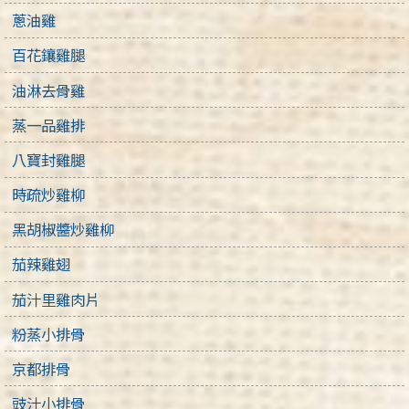
蔥油雞
百花鑲雞腿
油淋去骨雞
蒸一品雞排
八寶封雞腿
時疏炒雞柳
黑胡椒醬炒雞柳
茄辣雞翅
茄汁里雞肉片
粉蒸小排骨
京都排骨
豉汁小排骨