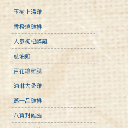
玉樹上湯雞
香橙燒雞排
人參枸杞醉雞
蔥油雞
百花鑲雞腿
油淋去骨雞
蒸一品雞排
八寶封雞腿