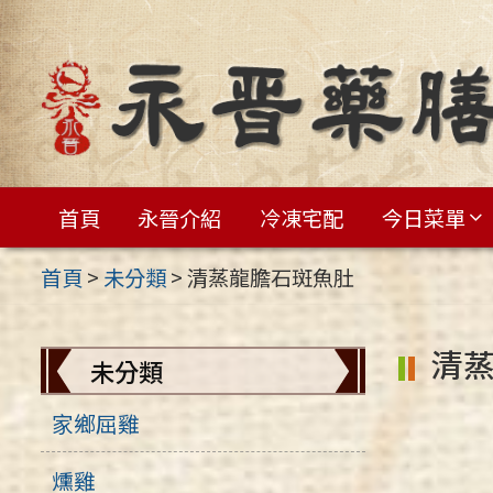
跳
至
主
要
內
容
首頁
永晉介紹
冷凍宅配
今日菜單
區
首頁
>
未分類
>
清蒸龍膽石斑魚肚
清
未分類
家鄉屈雞
燻雞