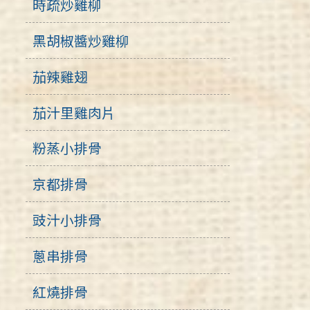
時疏炒雞柳
黑胡椒醬炒雞柳
茄辣雞翅
茄汁里雞肉片
粉蒸小排骨
京都排骨
豉汁小排骨
蔥串排骨
紅燒排骨