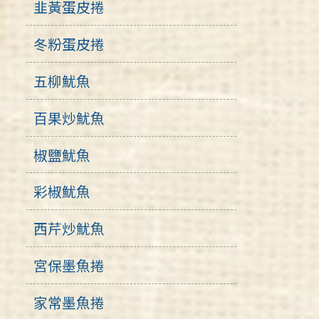
韭黃蛋皮捲
冬粉蛋皮捲
五柳魷魚
百果炒魷魚
椒鹽魷魚
彩椒魷魚
西芹炒魷魚
宮保墨魚捲
家常墨魚捲