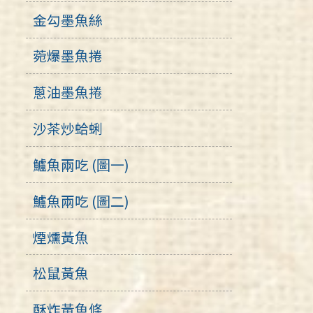
金勾墨魚絲
菀爆墨魚捲
蔥油墨魚捲
沙茶炒蛤蜊
鱸魚兩吃 (圖一)
鱸魚兩吃 (圖二)
煙燻黃魚
松鼠黃魚
酥炸黃魚條