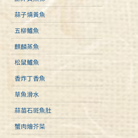
蒜子燒黃魚
五柳鱸魚
麒麟蒸魚
松鼠鱸魚
香炸丁香魚
草魚滑水
蒜苗石斑魚肚
蟹肉燴芥菜