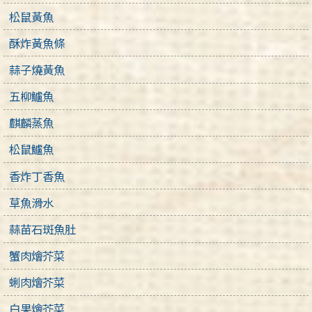
松鼠黃魚
酥炸黃魚條
蒜子燒黃魚
五柳鱸魚
麒麟蒸魚
松鼠鱸魚
香炸丁香魚
草魚滑水
蒜苗石斑魚肚
蟹肉燴芥菜
蜊肉燴芥菜
白果燴芥菜