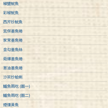
椒鹽魷魚
彩椒魷魚
西芹炒魷魚
宮保墨魚捲
家常墨魚捲
金勾墨魚絲
菀爆墨魚捲
蔥油墨魚捲
沙茶炒蛤蜊
鱸魚兩吃 (圖一)
鱸魚兩吃 (圖二)
煙燻黃魚