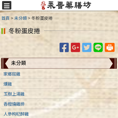
跳
至
選
主
單
首頁
>
未分類
>
冬粉蛋皮捲
要
內
冬粉蛋皮捲
容
區
Facebook
Google+
Twitter
Line
未分類
家鄉屈雞
燻雞
玉樹上湯雞
香橙燒雞排
人參枸杞醉雞