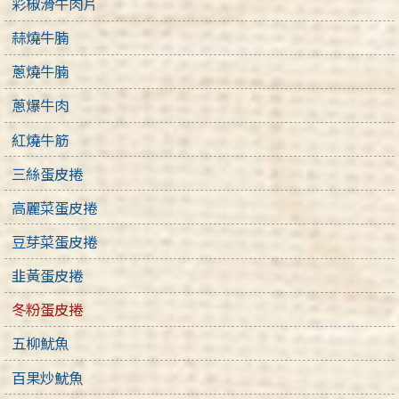
彩椒滑牛肉片
蒜燒牛腩
蔥燒牛腩
蔥爆牛肉
紅燒牛筋
三絲蛋皮捲
高麗菜蛋皮捲
豆芽菜蛋皮捲
韭黃蛋皮捲
冬粉蛋皮捲
五柳魷魚
百果炒魷魚