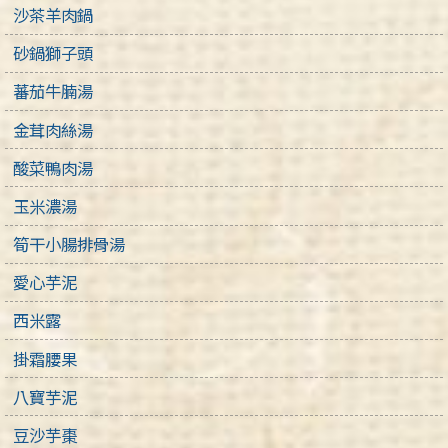
沙茶羊肉鍋
砂鍋獅子頭
蕃茄牛腩湯
金茸肉絲湯
酸菜鴨肉湯
玉米濃湯
筍干小腸排骨湯
愛心芋泥
西米露
掛霜腰果
八寶芋泥
豆沙芋棗