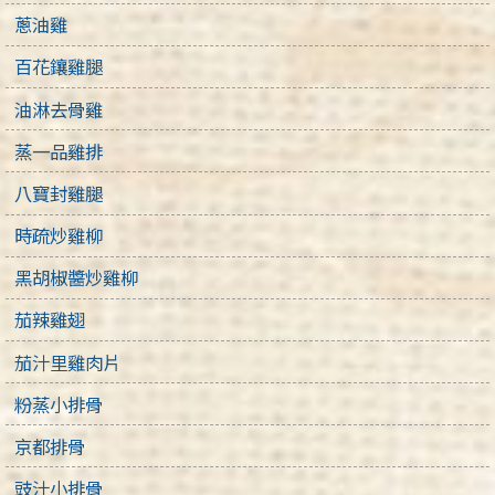
蔥油雞
百花鑲雞腿
油淋去骨雞
蒸一品雞排
八寶封雞腿
時疏炒雞柳
黑胡椒醬炒雞柳
茄辣雞翅
茄汁里雞肉片
粉蒸小排骨
京都排骨
豉汁小排骨