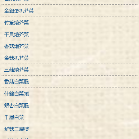
金銀蛋扒芥菜
竹笙燴芥菜
干貝燴芥菜
香菇燴芥菜
金菇扒芥菜
三菇燴芥菜
香菇白菜膽
什錦白菜捲
銀杏白菜膽
千層白菜
鮮菇三層樓