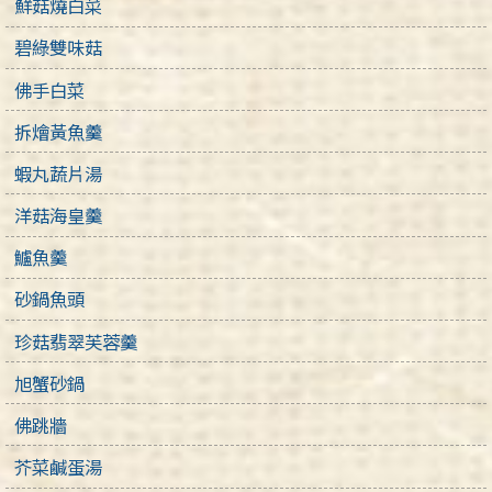
鮮菇燒白菜
碧綠雙味菇
佛手白菜
拆燴黃魚羹
蝦丸蔬片湯
洋菇海皇羹
鱸魚羹
砂鍋魚頭
珍菇翡翠芙蓉羹
旭蟹砂鍋
佛跳牆
芥菜鹹蛋湯