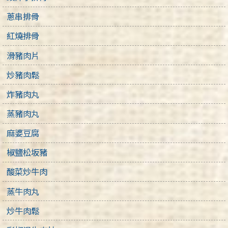
蔥串排骨
紅燒排骨
滑豬肉片
炒豬肉鬆
炸豬肉丸
蒸豬肉丸
麻婆豆腐
椒鹽松坂豬
酸菜炒牛肉
蒸牛肉丸
炒牛肉鬆