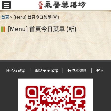
跳
至
選
主
單
首頁
>
[Menu] 首頁今日菜單 (新)
要
內
[Menu] 首頁今日菜單 (新)
容
區
隱私權政策
網站安全政策
著作權聲明
登入