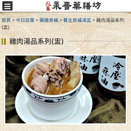
跳
至
選
主
單
首頁
>
今日菜單
>
藥膳食補
>
養生食補湯盅
>
雞肉湯品系列
要
(盅)
內
容
雞肉湯品系列(盅)
區