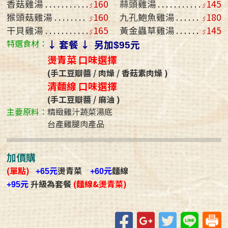
香菇雞湯
160
蒜頭雞湯
145
猴頭菇雞湯
160
九孔鮑魚雞湯
180
干貝雞湯
165
黃金蟲草雞湯
145
特選食材：
↓ 套餐 ↓ 另加
元
$95
燙青菜 口味選擇
(手工豆瓣醬 / 肉燥 / 香菇素肉燥 )
清麵線 口味選擇
(手工豆瓣醬 / 麻油 )
主要原料：
精緻雞汁蔬菜湯底
台產雞腿肉產品
加價購
(單點)
元
燙青菜
元
麵線
+65
+60
元
升級為套餐
(麵線&燙青菜)
+95
Facebook
Google+
Twitter
Line