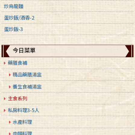
炒烏龍麵
蛋炒飯/酒香-2
蛋炒飯-3
今日菜單
藥膳食補
精品藥膳湯盅
養生食補湯盅
主食系列
私房料理3-5人
水產料理
肉類料理