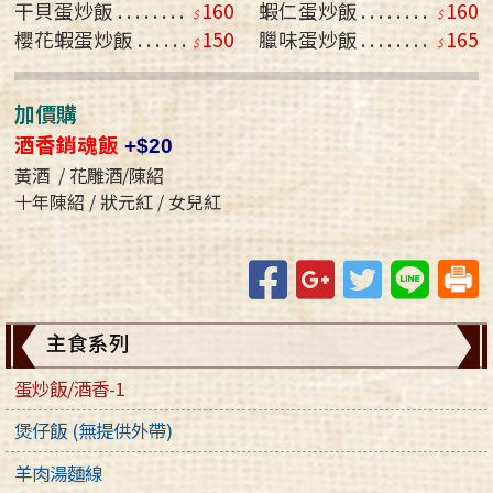
干貝蛋炒飯
160
蝦仁蛋炒飯
160
櫻花蝦蛋炒飯
150
臘味蛋炒飯
165
加價購
酒香銷魂飯
+$20
黃酒 / 花雕酒/陳紹
十年陳紹 / 狀元紅 / 女兒紅
Facebook
Google+
Twitter
Line
主食系列
蛋炒飯/酒香-1
煲仔飯 (無提供外帶)
羊肉湯麵線