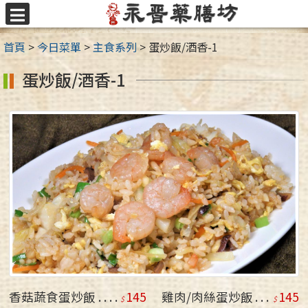
跳
至
選
主
單
首頁
>
今日菜單
>
主食系列
>
蛋炒飯/酒香-1
要
內
蛋炒飯/酒香-1
容
區
香菇蔬食蛋炒飯
145
雞肉/肉絲蛋炒飯
145