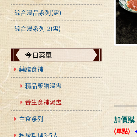
綜合湯品系列(盅)
綜合湯系列-2(盅)
今日菜單
藥膳食補
精品藥膳湯盅
養生食補湯盅
主食系列
加價購
(單點)
私房料理3-5人