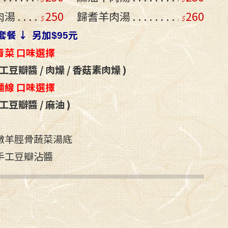
肉湯
250
歸耆羊肉湯
260
套餐 ↓ 另加
元
$95
青菜 口味選擇
工豆瓣醬 / 肉燥 / 香菇素肉燥 )
麵線 口味選擇
工豆瓣醬 / 麻油 )
燉羊脛骨蔬菜湯底
手工豆瓣沾醬