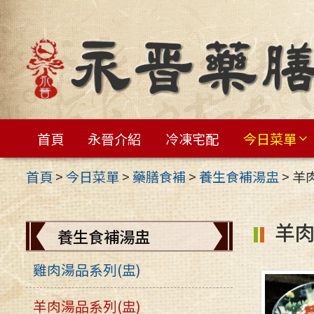
跳
至
主
要
內
容
首頁
永晉介紹
冷凍宅配
今日菜單
區
首頁
>
今日菜單
>
藥膳食補
>
養生食補湯盅
>
羊
羊肉
養生食補湯盅
雞肉湯品系列(盅)
羊肉湯品系列(盅)