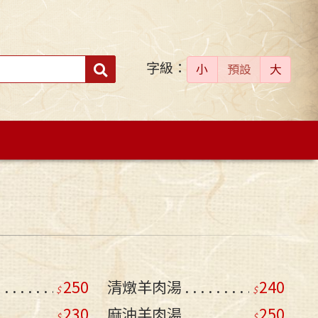
字級：
送出
小
預設
大
搜
尋：
250
清燉羊肉湯
240
230
麻油羊肉湯
250