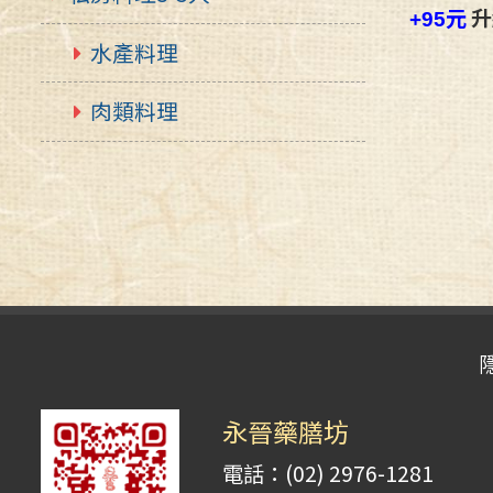
元
升
+95
水產料理
肉類料理
永晉藥膳坊
電話：(02) 2976-1281