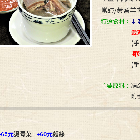
當歸/黃耆羊
特選食材：
↓ 
燙
(手
清
(手
主要原料：
精
附
元
燙青菜
元
麵線
+65
+60