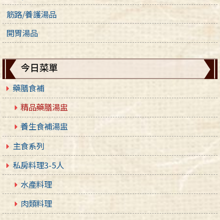
筋路/養護湯品
開胃湯品
今日菜單
藥膳食補
精品藥膳湯盅
養生食補湯盅
主食系列
私房料理3-5人
水產料理
肉類料理