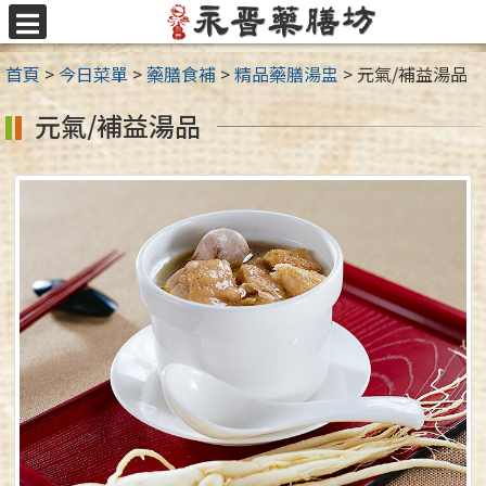
跳
至
選
主
單
首頁
>
今日菜單
>
藥膳食補
>
精品藥膳湯盅
>
元氣/補益湯品
要
內
元氣/補益湯品
容
區