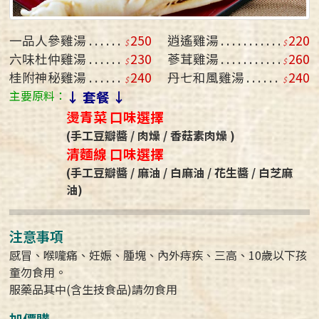
一品人參雞湯
250
逍遙雞湯
220
六味杜仲雞湯
230
蔘茸雞湯
260
桂附神秘雞湯
240
丹七和風雞湯
240
主要原料：
↓ 套餐 ↓
燙青菜 口味選擇
(手工豆瓣醬 / 肉燥 / 香菇素肉燥 )
清麵線 口味選擇
(手工豆瓣醬 / 麻油 / 白麻油 / 花生醬 / 白芝麻
油)
注意事項
感冒、喉嚨痛、妊娠、腫塊、內外痔疾、三高、10歲以下孩
童勿食用。
服藥品其中(含生技食品)請勿食用
加價購