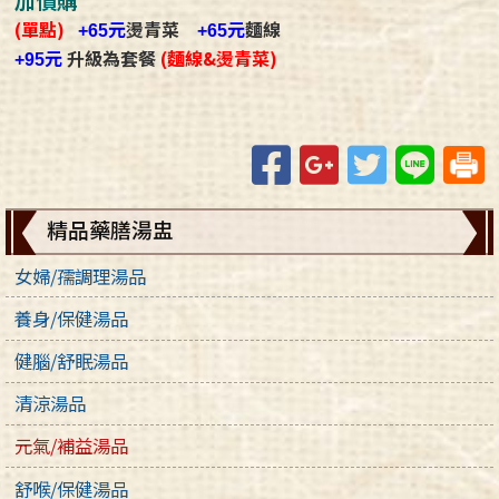
(單點)
元
燙青菜
元
麵線
+65
+65
元
升級為套餐
(麵線&燙青菜)
+95
Facebook
Google+
Twitter
Line
精品藥膳湯盅
女婦/孺調理湯品
養身/保健湯品
健腦/舒眠湯品
清涼湯品
元氣/補益湯品
舒喉/保健湯品