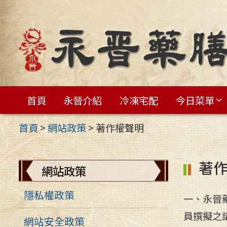
跳
至
主
要
內
容
首頁
永晉介紹
冷凍宅配
今日菜單
區
首頁
>
網站政策
>
著作權聲明
著
網站政策
隱私權政策
一、永晉
員撰擬之
網站安全政策