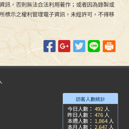
資訊，否則無法合法利用著作；或者因為錄製或
所標示之權利管理電子資訊，未經許可，不得移
Facebook
Google+
Twitter
Line
入
訪客人數統計
今日人數：
492
人
昨日人數：
476
人
本週人數：
1,864
人
本月人數：
2,647
人