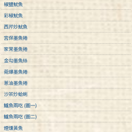
椒鹽魷魚
彩椒魷魚
西芹炒魷魚
宮保墨魚捲
家常墨魚捲
金勾墨魚絲
菀爆墨魚捲
蔥油墨魚捲
沙茶炒蛤蜊
鱸魚兩吃 (圖一)
鱸魚兩吃 (圖二)
煙燻黃魚