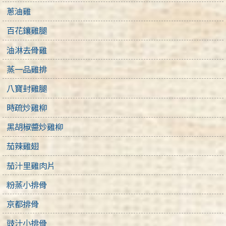
蔥油雞
百花鑲雞腿
油淋去骨雞
蒸一品雞排
八寶封雞腿
時疏炒雞柳
黑胡椒醬炒雞柳
茄辣雞翅
茄汁里雞肉片
粉蒸小排骨
京都排骨
豉汁小排骨