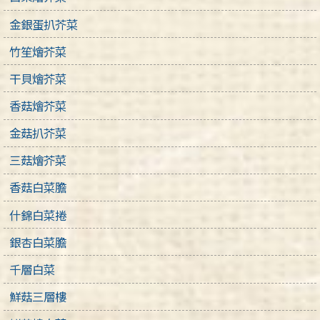
金銀蛋扒芥菜
竹笙燴芥菜
干貝燴芥菜
香菇燴芥菜
金菇扒芥菜
三菇燴芥菜
香菇白菜膽
什錦白菜捲
銀杏白菜膽
千層白菜
鮮菇三層樓