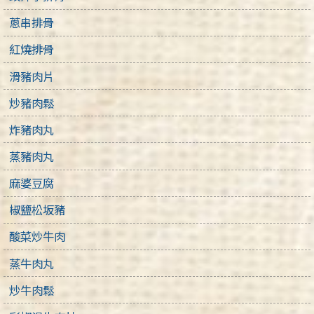
蔥串排骨
紅燒排骨
滑豬肉片
炒豬肉鬆
炸豬肉丸
蒸豬肉丸
麻婆豆腐
椒鹽松坂豬
酸菜炒牛肉
蒸牛肉丸
炒牛肉鬆