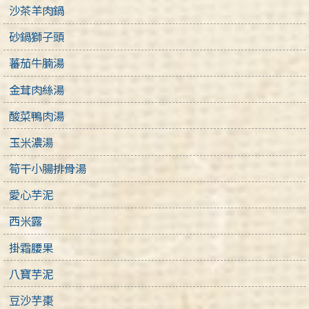
沙茶羊肉鍋
砂鍋獅子頭
蕃茄牛腩湯
金茸肉絲湯
酸菜鴨肉湯
玉米濃湯
筍干小腸排骨湯
愛心芋泥
西米露
掛霜腰果
八寶芋泥
豆沙芋棗