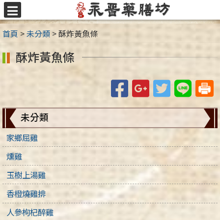
跳
至
選
主
單
首頁
>
未分類
>
酥炸黃魚條
要
內
酥炸黃魚條
容
區
Facebook
Google+
Twitter
Line
未分類
家鄉屈雞
燻雞
玉樹上湯雞
香橙燒雞排
人參枸杞醉雞