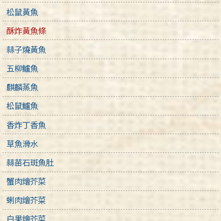
松鼠黃魚
酥炸黃魚條
蒜子燒黃魚
五柳鱸魚
麒麟蒸魚
松鼠鱸魚
香炸丁香魚
草魚滑水
蒜苗石斑魚肚
蟹肉燴芥菜
蜊肉燴芥菜
白果燴芥菜