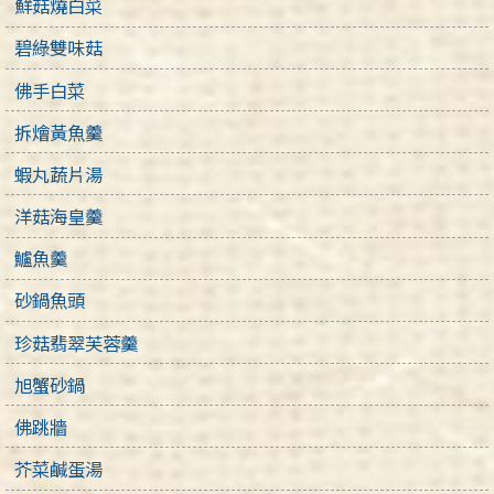
鮮菇燒白菜
碧綠雙味菇
佛手白菜
拆燴黃魚羹
蝦丸蔬片湯
洋菇海皇羹
鱸魚羹
砂鍋魚頭
珍菇翡翠芙蓉羹
旭蟹砂鍋
佛跳牆
芥菜鹹蛋湯