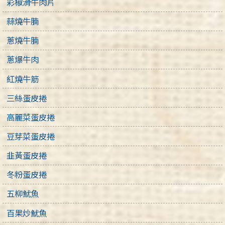
彩椒滑牛肉片
蒜燒牛腩
蔥燒牛腩
蔥爆牛肉
紅燒牛筋
三絲蛋皮捲
高麗菜蛋皮捲
豆芽菜蛋皮捲
韭黃蛋皮捲
冬粉蛋皮捲
五柳魷魚
百果炒魷魚