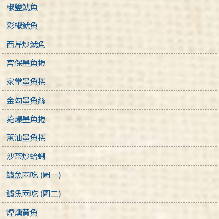
椒鹽魷魚
彩椒魷魚
西芹炒魷魚
宮保墨魚捲
家常墨魚捲
金勾墨魚絲
菀爆墨魚捲
蔥油墨魚捲
沙茶炒蛤蜊
鱸魚兩吃 (圖一)
鱸魚兩吃 (圖二)
煙燻黃魚