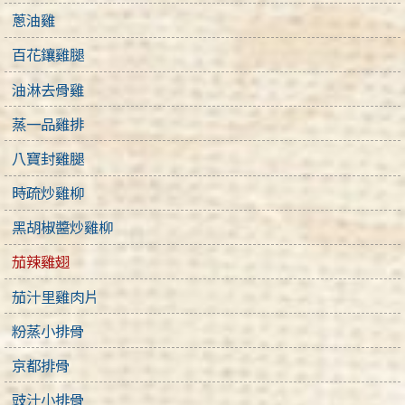
蔥油雞
百花鑲雞腿
油淋去骨雞
蒸一品雞排
八寶封雞腿
時疏炒雞柳
黑胡椒醬炒雞柳
茄辣雞翅
茄汁里雞肉片
粉蒸小排骨
京都排骨
豉汁小排骨