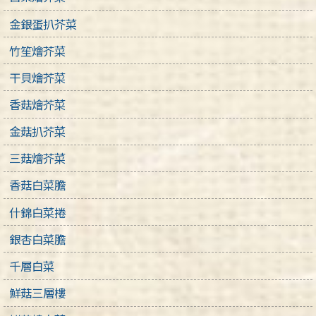
金銀蛋扒芥菜
竹笙燴芥菜
干貝燴芥菜
香菇燴芥菜
金菇扒芥菜
三菇燴芥菜
香菇白菜膽
什錦白菜捲
銀杏白菜膽
千層白菜
鮮菇三層樓