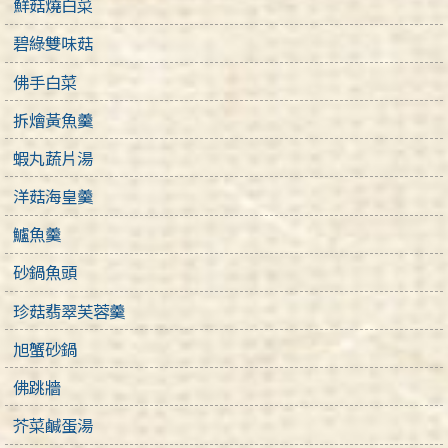
鮮菇燒白菜
碧綠雙味菇
佛手白菜
拆燴黃魚羹
蝦丸蔬片湯
洋菇海皇羹
鱸魚羹
砂鍋魚頭
珍菇翡翠芙蓉羹
旭蟹砂鍋
佛跳牆
芥菜鹹蛋湯