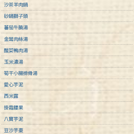
沙茶羊肉鍋
砂鍋獅子頭
蕃茄牛腩湯
金茸肉絲湯
酸菜鴨肉湯
玉米濃湯
筍干小腸排骨湯
愛心芋泥
西米露
掛霜腰果
八寶芋泥
豆沙芋棗