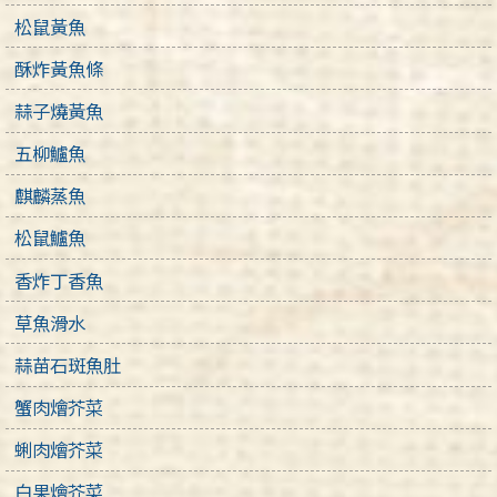
松鼠黃魚
酥炸黃魚條
蒜子燒黃魚
五柳鱸魚
麒麟蒸魚
松鼠鱸魚
香炸丁香魚
草魚滑水
蒜苗石斑魚肚
蟹肉燴芥菜
蜊肉燴芥菜
白果燴芥菜