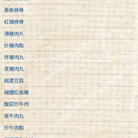
蔥串排骨
紅燒排骨
滑豬肉片
炒豬肉鬆
炸豬肉丸
蒸豬肉丸
麻婆豆腐
椒鹽松坂豬
酸菜炒牛肉
蒸牛肉丸
炒牛肉鬆