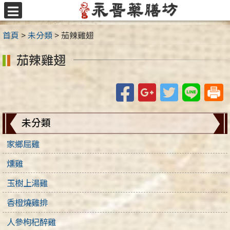
跳
至
選
主
單
首頁
>
未分類
>
茄辣雞翅
要
內
茄辣雞翅
容
區
Facebook
Google+
Twitter
Line
未分類
家鄉屈雞
燻雞
玉樹上湯雞
香橙燒雞排
人參枸杞醉雞