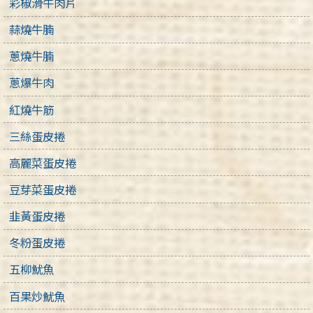
彩椒滑牛肉片
蒜燒牛腩
蔥燒牛腩
蔥爆牛肉
紅燒牛筋
三絲蛋皮捲
高麗菜蛋皮捲
豆芽菜蛋皮捲
韭黃蛋皮捲
冬粉蛋皮捲
五柳魷魚
百果炒魷魚