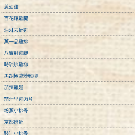
蔥油雞
百花鑲雞腿
油淋去骨雞
蒸一品雞排
八寶封雞腿
時疏炒雞柳
黑胡椒醬炒雞柳
茄辣雞翅
茄汁里雞肉片
粉蒸小排骨
京都排骨
豉汁小排骨