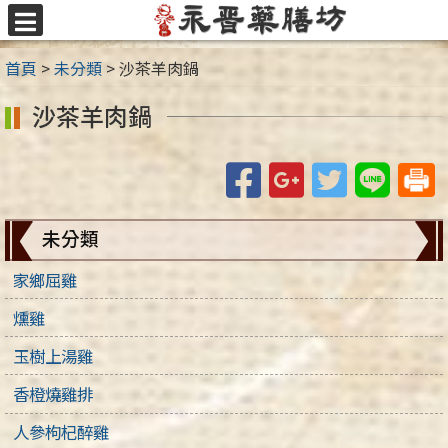
跳
至
選
主
單
首頁
>
未分類
>
沙茶羊肉鍋
要
內
沙茶羊肉鍋
容
區
Facebook
Google+
Twitter
Line
未分類
家鄉屈雞
燻雞
玉樹上湯雞
香橙燒雞排
人參枸杞醉雞