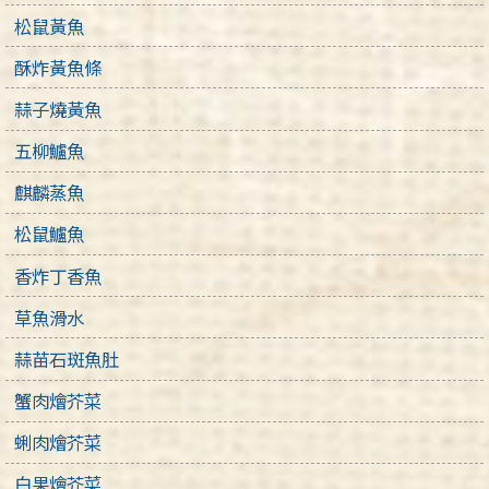
松鼠黃魚
酥炸黃魚條
蒜子燒黃魚
五柳鱸魚
麒麟蒸魚
松鼠鱸魚
香炸丁香魚
草魚滑水
蒜苗石斑魚肚
蟹肉燴芥菜
蜊肉燴芥菜
白果燴芥菜