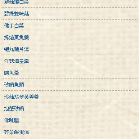
鮮菇燒白菜
碧綠雙味菇
佛手白菜
拆燴黃魚羹
蝦丸蔬片湯
洋菇海皇羹
鱸魚羹
砂鍋魚頭
珍菇翡翠芙蓉羹
旭蟹砂鍋
佛跳牆
芥菜鹹蛋湯