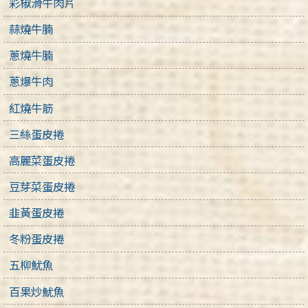
彩椒滑牛肉片
蒜燒牛腩
蔥燒牛腩
蔥爆牛肉
紅燒牛筋
三絲蛋皮捲
高麗菜蛋皮捲
豆芽菜蛋皮捲
韭黃蛋皮捲
冬粉蛋皮捲
五柳魷魚
百果炒魷魚