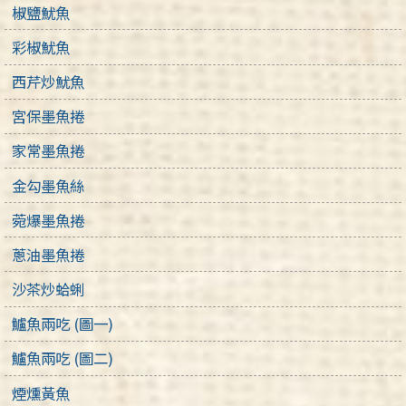
椒鹽魷魚
彩椒魷魚
西芹炒魷魚
宮保墨魚捲
家常墨魚捲
金勾墨魚絲
菀爆墨魚捲
蔥油墨魚捲
沙茶炒蛤蜊
鱸魚兩吃 (圖一)
鱸魚兩吃 (圖二)
煙燻黃魚