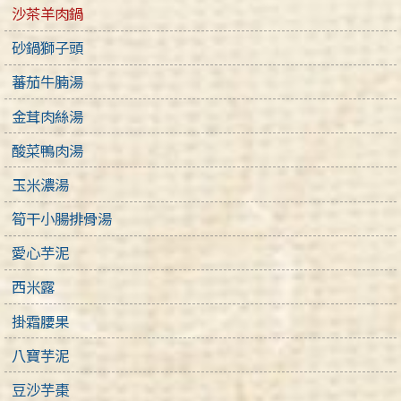
沙茶羊肉鍋
砂鍋獅子頭
蕃茄牛腩湯
金茸肉絲湯
酸菜鴨肉湯
玉米濃湯
筍干小腸排骨湯
愛心芋泥
西米露
掛霜腰果
八寶芋泥
豆沙芋棗