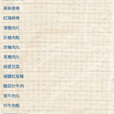
蔥串排骨
紅燒排骨
滑豬肉片
炒豬肉鬆
炸豬肉丸
蒸豬肉丸
麻婆豆腐
椒鹽松坂豬
酸菜炒牛肉
蒸牛肉丸
炒牛肉鬆