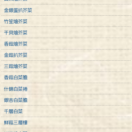
金銀蛋扒芥菜
竹笙燴芥菜
干貝燴芥菜
香菇燴芥菜
金菇扒芥菜
三菇燴芥菜
香菇白菜膽
什錦白菜捲
銀杏白菜膽
千層白菜
鮮菇三層樓