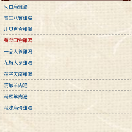
何首烏雞湯
養生八寶雞湯
川貝百合雞湯
養榮四物雞湯
一品人參雞湯
花旗人參雞湯
蓮子天麻雞湯
清燉羊肉湯
蒜頭羊肉湯
蒜味烏骨雞湯