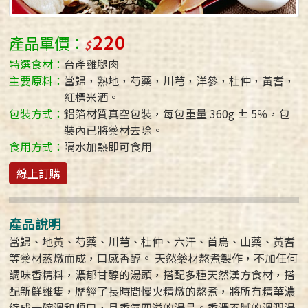
220
產品單價：
特選食材：
台產雞腿肉
主要原料：
當歸，熟地，芍藥，川芎，洋參，杜仲，黃耆，
紅標米酒。
包裝方式：
鋁箔材質真空包裝，每包重量 360g ± 5％，包
裝內已將藥材去除。
食用方式：
隔水加熱即可食用
線上訂購
產品說明
當歸、地黃、芍藥、川芎、杜仲、六汗、首烏、山藥、黃耆
等藥材蒸燉而成，口感香醇。 天然藥材熬煮製作，不加任何
調味香精料，濃郁甘醇的湯頭，搭配多種天然漢方食材，搭
配新鮮雞隻，歷經了長時間慢火精燉的熬煮，將所有精華濃
縮成一碗溫和順口，且香氣四溢的湯品。香濃不膩的溫潤湯