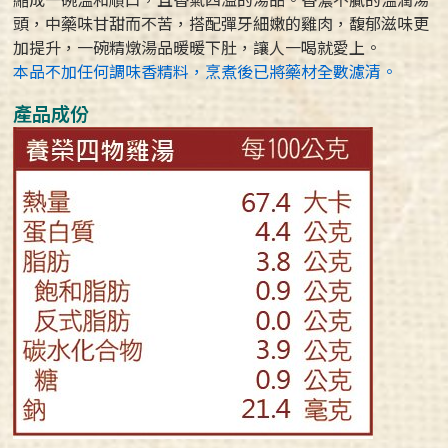
頭，中藥味甘甜而不苦，搭配彈牙細嫩的雞肉，馥郁滋味更
加提升，一碗精燉湯品暖暖下肚，讓人一喝就愛上。
本品不加任何調味香精料，烹煮後已將藥材全數濾清。
產品成份