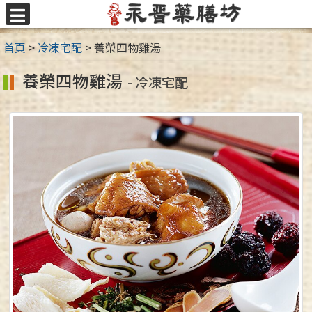
跳
至
選
主
單
首頁
>
冷凍宅配
>
養榮四物雞湯
要
內
養榮四物雞湯
- 冷凍宅配
容
區