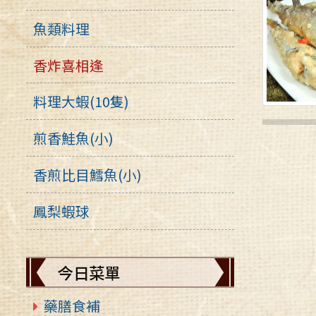
魚類料理
香炸喜相逢
料理大蝦(10隻)
煎香鮭魚(小)
香煎比目鱈魚(小)
鳳梨蝦球
今日菜單
藥膳食補