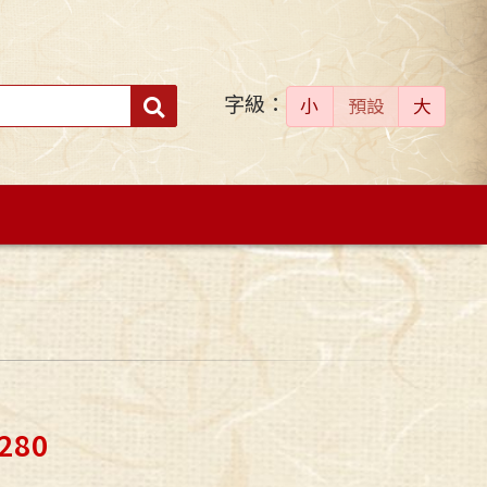
字級：
送出
小
預設
大
搜
尋：
280