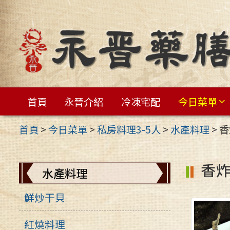
跳
至
主
要
內
容
首頁
永晉介紹
冷凍宅配
今日菜單
區
首頁
>
今日菜單
>
私房料理3-5人
>
水產料理
>
香
香
水產料理
鮮炒干貝
紅燒料理