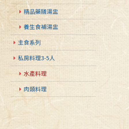
精品藥膳湯盅
養生食補湯盅
主食系列
私房料理3-5人
水產料理
肉類料理