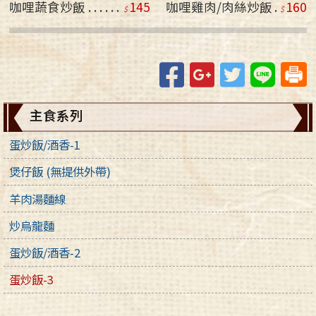
咖哩蔬食炒飯
145
咖哩雞肉/肉絲炒飯
160
Facebook
Google+
Twitter
Line
主食系列
蛋炒飯/酒香-1
煲仔飯 (無提供外帶)
羊肉湯麵線
炒烏龍麵
蛋炒飯/酒香-2
蛋炒飯-3