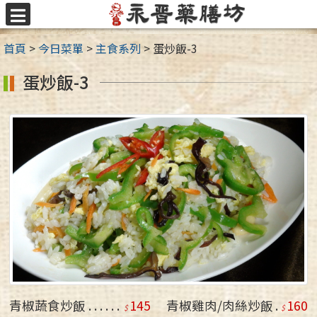
跳
至
選
主
單
首頁
>
今日菜單
>
主食系列
>
蛋炒飯-3
要
內
蛋炒飯-3
容
區
青椒蔬食炒飯
145
青椒雞肉/肉絲炒飯
160