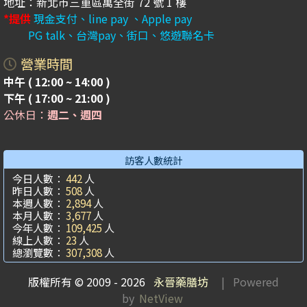
地址：新北市三重區萬全街 72 號 1 樓
*提供
現金支付、line pay 、Apple pay
PG talk、台灣pay、街口、悠遊聯名卡
營業時間
中午 ( 12:00 ~ 14:00 )
下午 ( 17:00 ~ 21:00 )
公休日：
週二、週四
訪客人數統計
今日人數：
442
人
昨日人數：
508
人
本週人數：
2,894
人
本月人數：
3,677
人
今年人數：
109,425
人
線上人數：
23
人
總瀏覽數：
307,308
人
版權所有 © 2009 - 2026
永晉藥膳坊
| Powered
by
NetView