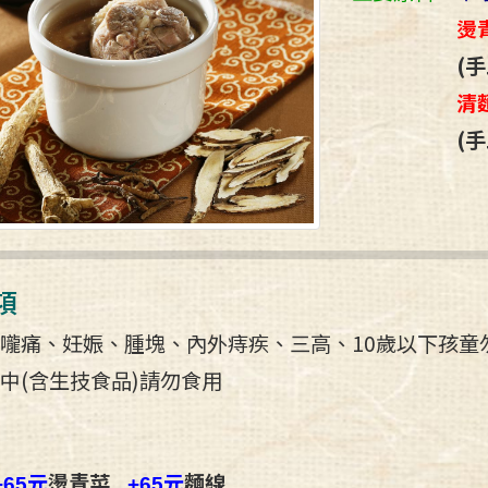
燙
(手
清
(手
項
嚨痛、妊娠、腫塊、內外痔疾、三高、10歲以下孩童
中(含生技食品)請勿食用
元
燙青菜
元
麵線
+65
+65