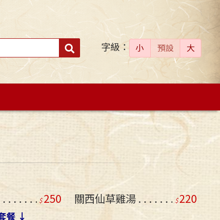
字級：
送出
小
預設
大
搜
尋：
湯
250
關西仙草雞湯
220
套餐 ↓