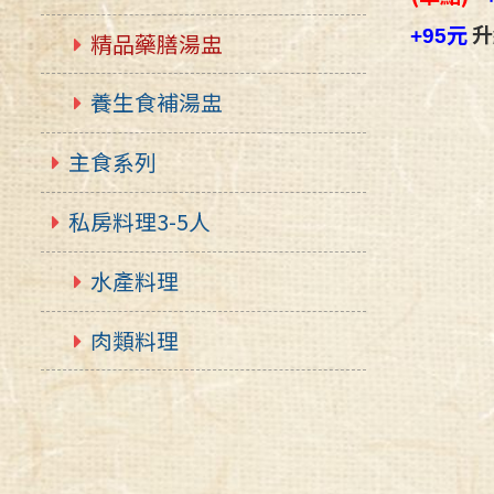
元
升
+95
精品藥膳湯盅
養生食補湯盅
主食系列
私房料理3-5人
水產料理
肉類料理