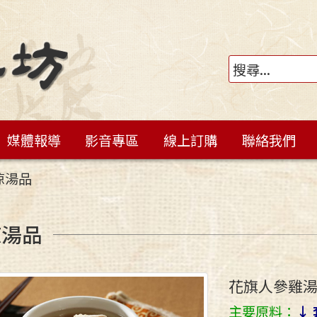
媒體報導
影音專區
線上訂購
聯絡我們
涼湯品
涼湯品
花旗人參雞
主要原料：
↓ 