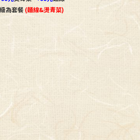
級為套餐
(麵線&燙青菜)