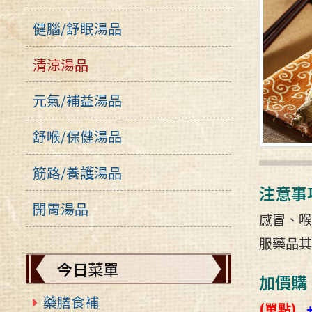
健腦/舒眠湯品
清涼湯品
元氣/補益湯品
舒喉/保健湯品
筋路/養護湯品
注意事
開胃湯品
感冒、喉
服藥品其
今日菜單
加價購
藥膳食補
(單點)