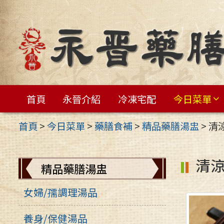
跳
至
主
要
內
容
首頁
永晉介紹
冷凍宅配
今日菜單
區
首頁
>
今日菜單
>
藥膳食補
>
精品藥膳湯盅
>
清
清
精品藥膳湯盅
女婦/孺調理湯品
養身/保健湯品