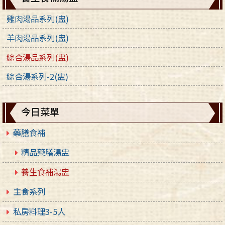
雞肉湯品系列(盅)
羊肉湯品系列(盅)
綜合湯品系列(盅)
綜合湯系列-2(盅)
今日菜單
藥膳食補
精品藥膳湯盅
養生食補湯盅
主食系列
私房料理3-5人