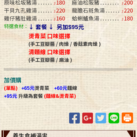
原味松坂豬湯
180
麻油松阪豬
200
干貝九孔雞湯
220
龍膽石斑魚湯
220
雞仔豬肚雞湯
160
蛤蜊鱸魚湯
180
特選食材：
↓ 套餐 ↓ 另加
元
$95
燙青菜 口味選擇
(手工豆瓣醬 / 肉燥 / 香菇素肉燥 )
清麵線 口味選擇
(手工豆瓣醬 / 麻油 )
加價購
(單點)
元
燙青菜
元
麵線
+65
+60
元
升級為套餐
(麵線&燙青菜)
+95
Facebook
Google+
Twitter
Line
養生食補湯盅