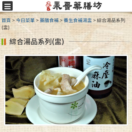
跳
至
選
主
單
首頁
>
今日菜單
>
藥膳食補
>
養生食補湯盅
>
綜合湯品系列
要
(盅)
內
容
綜合湯品系列(盅)
區