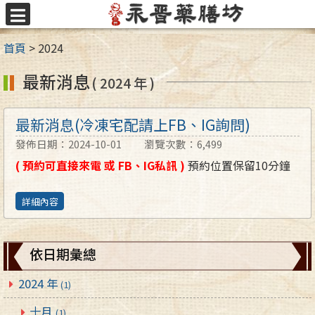
跳
至
選
主
單
首頁
>
2024
要
內
最新消息
( 2024 年 )
容
區
最新消息(冷凍宅配請上FB、IG詢問)
發佈日期：2024-10-01
瀏覽次數：6,499
( 預約可直接來電 或 FB、IG私訊 )
預約位置保留10分鐘
詳細內容
依日期彙總
2024 年
(1)
十月
(1)